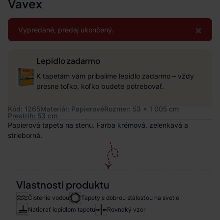
Vavex
×
Vypredané, predaj ukončený.
Lepidlo zadarmo
K tapetám vám pribalíme lepidlo zadarmo – vždy
presne toľko, koľko budete potrebovať.
Kód: 1265
Materiál: Papierové
Rozmer: 53 x 1 005 cm
Prestrih: 53 cm
Papierová tapeta na stenu. Farba krémová, zelenkavá a
strieborná.
Vlastnosti produktu
Čistenie vodou
Tapety s dobrou stálosťou na svetle
Natierať lepidlom tapetu
Rovnaký vzor