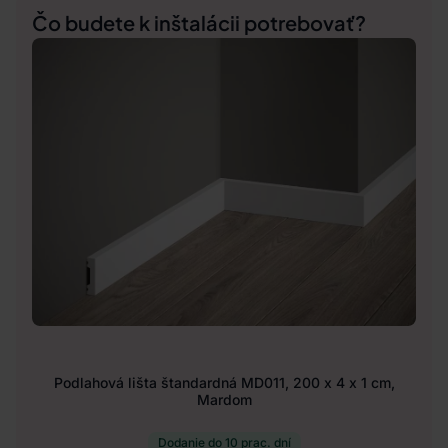
Čo budete k inštalácii potrebovať?
Podlahová lišta štandardná MD011, 200 x 4 x 1 cm,
Mardom
Dodanie do 10 prac. dní