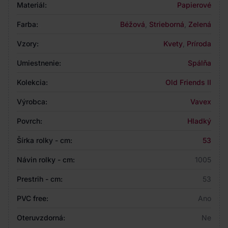
Materiál:
Papierové
Farba:
Béžová
,
Strieborná
,
Zelená
Vzory:
Kvety
,
Príroda
Umiestnenie:
Spálňa
Kolekcia:
Old Friends II
Výrobca:
Vavex
Povrch:
Hladký
Šírka rolky - cm:
53
Návin rolky - cm:
1005
Prestrih - cm:
53
PVC free:
Ano
Oteruvzdorná:
Ne