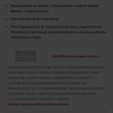
Nezabudnite na lepidlo. Odporúčame kvalitné lepidlá
Beeline z našej ponuky.
foto interiéru je len ilustračné.
Pred tapetovaním je vhodné každú stenu napenetrovať.
Penetrácia zjednocuje savosť podkladu a zvyšuje adhéziu
následných vrstiev.
Identifikačné údaje výrobcu
Česká rodinná firma s viac ako 30-ročnou tradíciou, ktorá
patrí medzi lídrov na trhu s tapetami. Spoločnosť Vavex
kombinuje vlastnú výrobu s distribúciou svetových
značiek a ponúka zákazníkom tisíce vzorov, od
klasických až po tie najmodernejšie. Sme jediným českým
výrobcom tapiet a zároveň prevádzkujeme najväčšiu
vzorkovňu tapiet a kúpeľní v regióne.
Všetky tapety podľa výrobcu Vavex