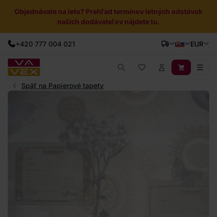
Objednávate na leto? Prehľad termínov letných odstávok
našich dodávateľov nájdete tu.
+420 777 004 021
EUR
Späť na Papierové tapety