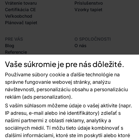
Vrátenie tovaru
Príslušenstvo
Certifikácia CE
Vzorky tapiet
Veľkoobchod
Plánovač tapiet
PRE VÁS
O SPOLOČNOSTI
Blog
O nás
Referencie
Projekty EU
Vaše súkromie je pre nás dôležité.
Rady a tipy
Najčastejšie otázky
Používame súbory cookie a ďalšie technológie na
správne fungovanie webovej stránky, analýzu
návštevnosti, personalizáciu obsahu a personalizáciu
reklám (ads personalization).
Kontakty
S vaším súhlasom môžeme údaje o vašej aktivite (napr.
Sme tu pre vás 24 hodín denne, 7 dní v
IP adresu, e-mail alebo iné identifikátory) zdieľať s
týždni
našimi partnermi z oblasti reklamy, analytiky a
+420 777 004 021
sociálnych médií. Tí môžu tieto údaje kombinovať s
info@vavex.cz
ďalšími informáciami, ktoré ste im poskytli alebo ktoré