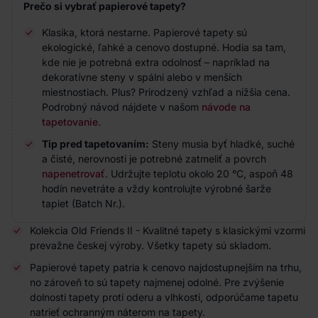
Prečo si vybrať papierové tapety?
Klasika, ktorá nestarne. Papierové tapety sú
ekologické, ľahké a cenovo dostupné. Hodia sa tam,
kde nie je potrebná extra odolnosť – napríklad na
dekoratívne steny v spálni alebo v menších
miestnostiach. Plus? Prirodzený vzhľad a nižšia cena.
Podrobný návod nájdete v našom
návode na
tapetovanie.
Tip pred tapetovaním:
Steny musia byť hladké, suché
a čisté, nerovnosti je potrebné zatmeliť a povrch
napenetrovať
. Udržujte teplotu okolo 20 °C, aspoň 48
hodín nevetráte a vždy kontrolujte výrobné šarže
tapiet (Batch Nr.).
Kolekcia Old Friends II - Kvalitné tapety s klasickými vzormi
prevažne českej výroby. Všetky tapety sú skladom.
Papierové tapety patria k cenovo najdostupnejším na trhu,
no zároveň to sú tapety najmenej odolné. Pre zvýšenie
dolnosti tapety proti oderu a vlhkosti, odporúčame tapetu
natrieť ochranným náterom na tapety.