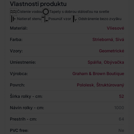
Vlastnosti produktu
Čistenie vodou
Tapety s dobrou stálosťou na svetle
Natierať stenu
Posunúť vzor
Odstránenie bezo zvyšku
Materiál:
Vliesové
Farba:
Strieborná
,
Sivá
Vzory:
Geometrické
Umiestnenie:
Spálňa
,
Obývačka
Výrobca:
Graham & Brown Boutique
Povrch:
Pololesk
,
Štruktúrovaný
Šírka rolky - cm:
52
Návin rolky - cm:
1000
Prestrih - cm:
64
PVC free:
Ne