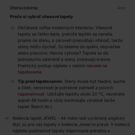
Oteruvzdorná:
Áno
Prečo si vybrať vliesové tapety
Obľúbená voľba moderných interiérov. Vliesové
tapety sa ľahko lepia, pretože lepidlo sa nanáša
priamo na stenu, a zároveň prepúšťajú vlhkosť, takže
steny môžu dýchať. Sú ideálne do spální, obývačiek
alebo pracovní. Hlavná výhoda? Tapeta sa dá
jednoducho odstrániť a steny zostávajú krásne.
Praktický postup nájdete v našom
návode na
tapetovanie
.
Tip pred tapetovaním:
Steny musia byť hladké, suché
a čisté, nerovnosti je potrebné zatmeliť a povrch
napenetrovať
. Udržujte teplotu okolo 20 °C, nevetráte
aspoň 48 hodín a vždy kontrolujte výrobné šarže
tapiet (Batch Nr.).
Kolekcia tapiet JEWEL - Ak máte radi vycibrený anglický
štýl, sú pre vás tapety z kolekcie Jewel to pravé. V kolekcii
nájdete podmanivé tapety inšpirované prírodou s