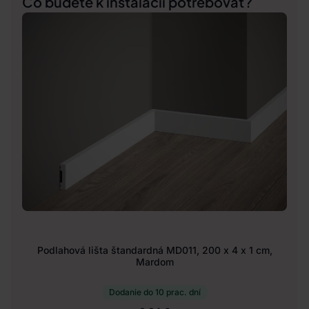
Čo budete k inštalácii potrebovať?
Podlahová lišta štandardná MD011, 200 x 4 x 1 cm,
Mardom
Dodanie do 10 prac. dní