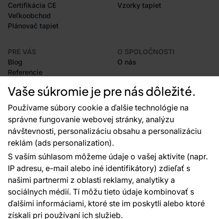
Certifikácia CE
Vzorky tapiet
Veľkoobchod
Plánovač tapiet
PRE VÁS
O SPOLOČNOSTI
Blog
O nás
Referencie
Projekty EU
Vaše súkromie je pre nás dôležité.
Rady a tipy
Najčastejšie otázky
Používame súbory cookie a ďalšie technológie na
správne fungovanie webovej stránky, analýzu
návštevnosti, personalizáciu obsahu a personalizáciu
reklám (ads personalization).
Kontakty
S vaším súhlasom môžeme údaje o vašej aktivite (napr.
Sme tu pre vás 24 hodín denne, 7 dní v
IP adresu, e-mail alebo iné identifikátory) zdieľať s
týždni
našimi partnermi z oblasti reklamy, analytiky a
+420 777 004 021
sociálnych médií. Tí môžu tieto údaje kombinovať s
info@vavex.cz
ďalšími informáciami, ktoré ste im poskytli alebo ktoré
získali pri používaní ich služieb.
Vavex 1990 s.r.o., IČ: 26776251, DIČ: CZ26776251