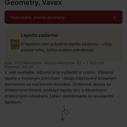
Geometry, Vavex
×
Vypredané, predaj ukončený.
Lepidlo zadarmo
K tapetám vám pribalíme lepidlo zadarmo – vždy
presne toľko, koľko budete potrebovať.
Kód: 111314
Materiál: Vliesové
Rozmer: 52 x 1 000 cm
Prestrih: 64 cm
V reáli svetlejšia, odporúčame vyžiadať si vzorku. Vliesová
tapeta s vinylovým povrchom - dizajn inšpirovaný brúseným
diamantom na mačkanom hodvábe. Strieborné obrysy so
striebornými flitrami, podklad tapety sivý s decentnými
striebornými odleskami. Ľahko skombinujete so súvisiacimi
tapetami.