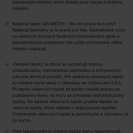
metalickými efektmi, ktoré dodajú punc luxusu každému
interiéru.
Kolekcia tapiet GEOMETRY - Nie ste práve na kvety?
Kolekcia Geometry je to pravé pre Vás. Geometrické vzory
vo všetkých možných farebných kombináciách spolu s
jednofarebnými podkladmi Vás určite pri premene vášho
interiéru uspokojí.
Vliesové tapety na stenu sa vyznačujú dobrou
priedušnosťou, mechanickou odolnosťou a schopnosťou
zakrytie jemných prasklín. Pre aplikáciu vliesových tapiet
sú vhodné rovné steny s vlhkosťou nie vyššou ako 0,8%.
Pri lepení vliesových tapiet sa lepidlo nanáša priamo na
podkladovú stenu, na ktorú sa prikladajú jednotlivé pruhy
tapety. Na lepenie vliesových tapiet použite lepidlo na
vliesové tapety, ktoré nájdete v našej ponuke lepidiel.
Odstránenie vliesových tapiet je jednoduché a vykonáva sa
za sucha.
Pred tapetovaním je vhodné každú stenu napenetrovať.