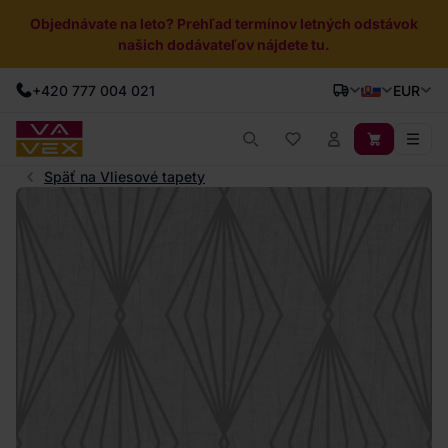
Objednávate na leto? Prehľad termínov letných odstávok
našich dodávateľov nájdete tu.
+420 777 004 021
EUR
Späť na Vliesové tapety