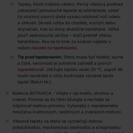
Tapety, ktoré zvládnu všetko. Pevný vliesový podklad
zabezpečí jednoduché lepenie aj odstránenie, zatiaľ
čo vinylový povrch dodá vysokú odolnosť voči oderu
a vlhkosti. Skvelá voľba do chodieb, kuchýň alebo
obývačiek, kde sú steny skutočne namáhané. Veľké
plus? Jednoduchá údržba – stačí pretrieť vlhkou
handričkou. Ako na to krok za krokom nájdete v
našom
návode na tapetovanie
.
Tip pred tapetovaním:
Steny musia byť hladké, suché
a čisté, nerovnosti je potrebné zatmeliť a povrch
napenetrovať
. Udržujte teplotu okolo 20 °C, aspoň 48
hodín nevetráte a vždy kontrolujte výrobné šarže
tapiet (Batch Nr.).
Kolekcia BOTANICA - Vitajte v raji kvetín, stromov a
zvierat. Ponorte sa do hlbín džungle a nechajte sa
inšpirovať matkou prírodou. Vyberajte z nepreberného
množstva kvetinových, rastlinných a zvieracích motívov.
Vliesové tapety na stenu sa vyznačujú dobrou
priedušnosťou, mechanickou odolnosťou a schopnosťou