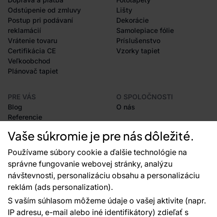
Odstúpenie od zmluvy
Lišty
Postup pri podávaní
Dekorácie
reklamácií
Samolepiace fólie
Vrátenie tovaru
Príslušenstvo
Certifikácia CE
Vzorky tapiet
Veľkoobchod
Plánovač tapiet
PRE VÁS
O SPOLOČNOSTI
Blog
O nás
Referencie
Projekty EU
Vaše súkromie je pre nás dôležité.
Rady a tipy
Najčastejšie otázky
Používame súbory cookie a ďalšie technológie na
správne fungovanie webovej stránky, analýzu
návštevnosti, personalizáciu obsahu a personalizáciu
reklám (ads personalization).
Kontakty
S vaším súhlasom môžeme údaje o vašej aktivite (napr.
Sme tu pre vás 24 hodín denne, 7 dní v
IP adresu, e-mail alebo iné identifikátory) zdieľať s
týždni