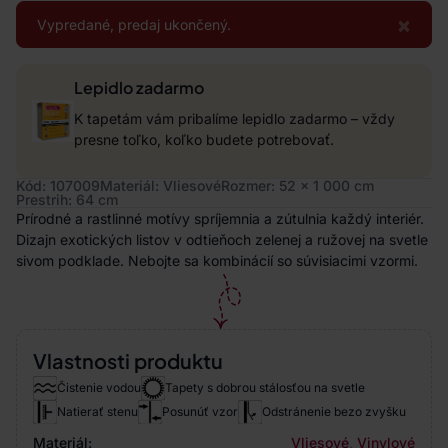
×
Vypredané, predaj ukončený.
Lepidlo zadarmo
K tapetám vám pribalíme lepidlo zadarmo – vždy
presne toľko, koľko budete potrebovať.
Kód: 107009
Materiál: Vliesové
Rozmer: 52 x 1 000 cm
Prestrih: 64 cm
Prírodné a rastlinné motívy spríjemnia a zútulnia každý interiér.
Dizajn exotických listov v odtieňoch zelenej a ružovej na svetle
sivom podklade. Nebojte sa kombinácií so súvisiacimi vzormi.
Vlastnosti produktu
Čistenie vodou
Tapety s dobrou stálosťou na svetle
Natierať stenu
Posunúť vzor
Odstránenie bezo zvyšku
Materiál:
Vliesové
,
Vinylové