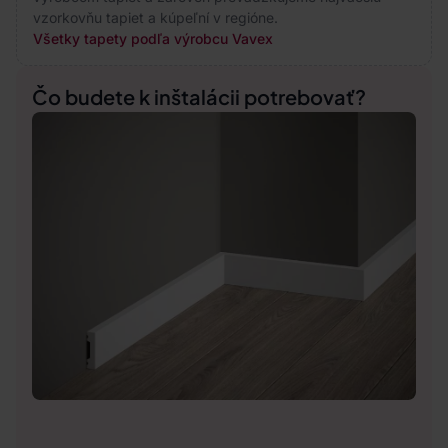
vzorkovňu tapiet a kúpeľní v regióne.
Všetky tapety podľa výrobcu Vavex
Čo budete k inštalácii potrebovať?