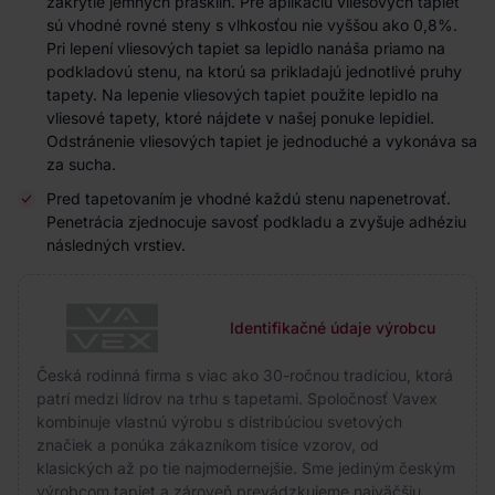
zakrytie jemných prasklín. Pre aplikáciu vliesových tapiet
sú vhodné rovné steny s vlhkosťou nie vyššou ako 0,8%.
Pri lepení vliesových tapiet sa lepidlo nanáša priamo na
podkladovú stenu, na ktorú sa prikladajú jednotlivé pruhy
tapety. Na lepenie vliesových tapiet použite lepidlo na
vliesové tapety, ktoré nájdete v našej ponuke lepidiel.
Odstránenie vliesových tapiet je jednoduché a vykonáva sa
za sucha.
Pred tapetovaním je vhodné každú stenu napenetrovať.
Penetrácia zjednocuje savosť podkladu a zvyšuje adhéziu
následných vrstiev.
Identifikačné údaje výrobcu
Česká rodinná firma s viac ako 30-ročnou tradíciou, ktorá
patrí medzi lídrov na trhu s tapetami. Spoločnosť Vavex
kombinuje vlastnú výrobu s distribúciou svetových
značiek a ponúka zákazníkom tisíce vzorov, od
klasických až po tie najmodernejšie. Sme jediným českým
výrobcom tapiet a zároveň prevádzkujeme najväčšiu