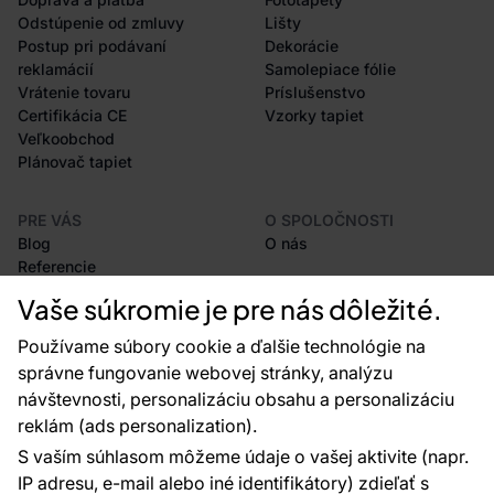
Odstúpenie od zmluvy
Lišty
Postup pri podávaní
Dekorácie
reklamácií
Samolepiace fólie
Vrátenie tovaru
Príslušenstvo
Certifikácia CE
Vzorky tapiet
Veľkoobchod
Plánovač tapiet
PRE VÁS
O SPOLOČNOSTI
Blog
O nás
Referencie
Projekty EU
Vaše súkromie je pre nás dôležité.
Rady a tipy
Najčastejšie otázky
Používame súbory cookie a ďalšie technológie na
správne fungovanie webovej stránky, analýzu
návštevnosti, personalizáciu obsahu a personalizáciu
reklám (ads personalization).
Kontakty
S vaším súhlasom môžeme údaje o vašej aktivite (napr.
Sme tu pre vás 24 hodín denne, 7 dní v
IP adresu, e-mail alebo iné identifikátory) zdieľať s
týždni