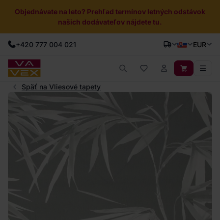
Objednávate na leto? Prehľad termínov letných odstávok
našich dodávateľov nájdete tu.
+420 777 004 021
EUR
Späť na Vliesové tapety