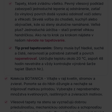
Tapety, ktoré zvládnu všetko. Pevný vliesový podklad
zabezpečí jednoduché lepenie aj odstránenie, zatiaľ
čo vinylový povrch dodá vysokú odolnosť voči oderu
a vlhkosti. Skvelá voľba do chodieb, kuchýň alebo
obývačiek, kde sú steny skutočne namáhané. Veľké
plus? Jednoduchá údržba – stačí pretrieť vlhkou
handričkou. Ako na to krok za krokom nájdete v
našom
návode na tapetovanie
.
Tip pred tapetovaním:
Steny musia byť hladké, suché
a čisté, nerovnosti je potrebné zatmeliť a povrch
napenetrovať
. Udržujte teplotu okolo 20 °C, aspoň 48
hodín nevetráte a vždy kontrolujte výrobné šarže
tapiet (Batch Nr.).
Kolekcia BOTANICA - Vitajte v raji kvetín, stromov a
zvierat. Ponorte sa do hlbín džungle a nechajte sa
inšpirovať matkou prírodou. Vyberajte z nepreberného
množstva kvetinových, rastlinných a zvieracích motívov.
Vliesové tapety na stenu sa vyznačujú dobrou
priedušnosťou, mechanickou odolnosťou a schopnosťou