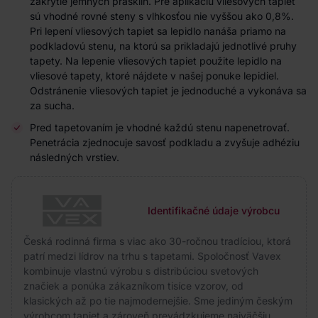
zakrytie jemných prasklín. Pre aplikáciu vliesových tapiet
sú vhodné rovné steny s vlhkosťou nie vyššou ako 0,8%.
Pri lepení vliesových tapiet sa lepidlo nanáša priamo na
podkladovú stenu, na ktorú sa prikladajú jednotlivé pruhy
tapety. Na lepenie vliesových tapiet použite lepidlo na
vliesové tapety, ktoré nájdete v našej ponuke lepidiel.
Odstránenie vliesových tapiet je jednoduché a vykonáva sa
za sucha.
Pred tapetovaním je vhodné každú stenu napenetrovať.
Penetrácia zjednocuje savosť podkladu a zvyšuje adhéziu
následných vrstiev.
Identifikačné údaje výrobcu
Česká rodinná firma s viac ako 30-ročnou tradíciou, ktorá
patrí medzi lídrov na trhu s tapetami. Spoločnosť Vavex
kombinuje vlastnú výrobu s distribúciou svetových
značiek a ponúka zákazníkom tisíce vzorov, od
klasických až po tie najmodernejšie. Sme jediným českým
výrobcom tapiet a zároveň prevádzkujeme najväčšiu