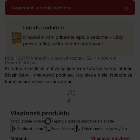
×
Vypredané, predaj ukončený.
Lepidlo zadarmo
K tapetám vám pribalíme lepidlo zadarmo – vždy
presne toľko, koľko budete potrebovať.
Kód: 106747
Materiál: Vliesové
Rozmer: 52 x 1 000 cm
Prestrih: 53 cm
Prírodné a rastlinné motívy spríjemnia a zútulnia každý interiér.
Dizajn listov - tmavosivý podklad, listy sivé a biele. Nebojte sa
kombinácií so súvisiacimi vzormi.
Vlastnosti produktu
Čistenie vodou
Tapety s dobrou stálosťou na svetle
Natierať stenu
Posunúť vzor
Odstránenie bezo zvyšku
Materiál:
Vliesové
,
Vinylové