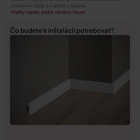
vzorkovňu tapiet a kúpeľní v regióne.
Všetky tapety podľa výrobcu Vavex
Čo budete k inštalácii potrebovať?