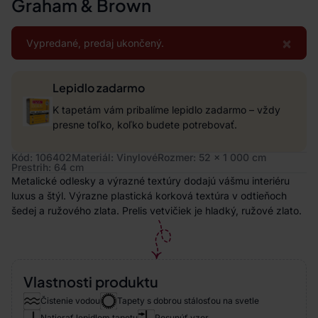
Graham & Brown
×
Vypredané, predaj ukončený.
Lepidlo zadarmo
K tapetám vám pribalíme lepidlo zadarmo – vždy
presne toľko, koľko budete potrebovať.
Kód: 106402
Materiál: Vinylové
Rozmer: 52 x 1 000 cm
Prestrih: 64 cm
Metalické odlesky a výrazné textúry dodajú vášmu interiéru
luxus a štýl. Výrazne plastická korková textúra v odtieňoch
šedej a ružového zlata. Prelis vetvičiek je hladký, ružové zlato.
Vlastnosti produktu
Čistenie vodou
Tapety s dobrou stálosťou na svetle
Natierať lepidlom tapetu
Posunúť vzor