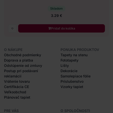
Skladom
3.29 €
Pridať do košíka
O NÁKUPE
PONUKA PRODUKTOV
Obchodné podmienky
Tapety na stenu
Doprava a platba
Fototapety
Odstúpenie od zmluvy
Lišty
Postup pri podávaní
Dekorácie
reklamácií
Samolepiace fólie
Vrátenie tovaru
Príslušenstvo
Certifikácia CE
Vzorky tapiet
Veľkoobchod
Plánovač tapiet
PRE VÁS
O SPOLOČNOSTI