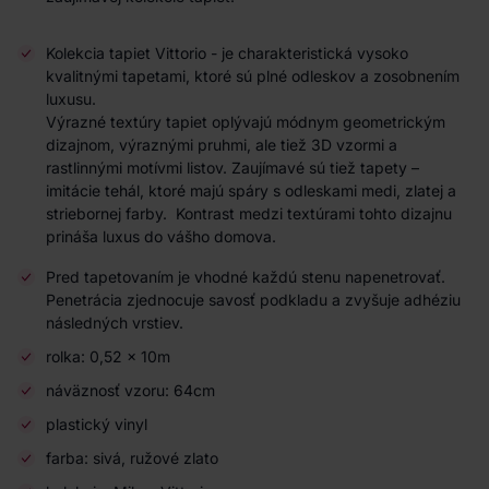
Kolekcia tapiet Vittorio - je charakteristická vysoko
kvalitnými tapetami, ktoré sú plné odleskov a zosobnením
luxusu.
Výrazné textúry tapiet oplývajú módnym geometrickým
dizajnom, výraznými pruhmi, ale tiež 3D vzormi a
rastlinnými motívmi listov. Zaujímavé sú tiež tapety –
imitácie tehál, ktoré majú spáry s odleskami medi, zlatej a
striebornej farby. Kontrast medzi textúrami tohto dizajnu
prináša luxus do vášho domova.
Pred tapetovaním je vhodné každú stenu napenetrovať.
Penetrácia zjednocuje savosť podkladu a zvyšuje adhéziu
následných vrstiev.
rolka: 0,52 × 10m
náväznosť vzoru: 64cm
plastický vinyl
farba: sivá, ružové zlato