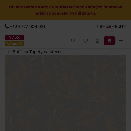
Objednávate na leto? Prehľad termínov letných odstávok
našich dodávateľov nájdete tu.
+420 777 004 021
EUR
Späť na Tapety na stenu