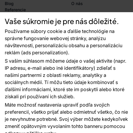
Blog
O nás
Referencie
Projekty EU
Vaše súkromie je pre nás dôležité.
Rady a tipy
Najčastejšie otázky
Používame súbory cookie a ďalšie technológie na
správne fungovanie webovej stránky, analýzu
návštevnosti, personalizáciu obsahu a personalizáciu
reklám (ads personalization).
Kontakty
S vaším súhlasom môžeme údaje o vašej aktivite (napr.
Sme tu pre vás 24 hodín denne, 7 dní v
IP adresu, e-mail alebo iné identifikátory) zdieľať s
týždni
našimi partnermi z oblasti reklamy, analytiky a
+420 777 004 021
sociálnych médií. Tí môžu tieto údaje kombinovať s
info@vavex.cz
ďalšími informáciami, ktoré ste im poskytli alebo ktoré
získali pri používaní ich služieb.
Vavex 1990 s.r.o., IČ: 26776251, DIČ: CZ26776251
Dělostřelecká 330, Příbram 261 01
Máte možnosť nastavenia upraviť podľa svojich
Ďalšie kontakty
preferencií, všetko prijať alebo odmietnuť všetko, čo nie
je nevyhnutne potrebné. Svoj výber môžete kedykoľvek
zmeniť opätovným vyvolaním tohto banneru pomocou
Platobné metódy: