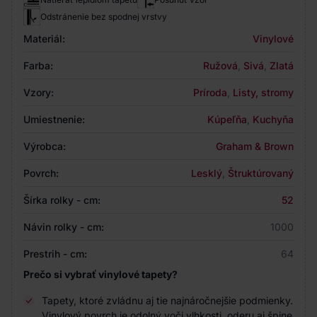
Odstránenie bez spodnej vrstvy
Materiál:
Vinylové
Farba:
Ružová
,
Sivá
,
Zlatá
Vzory:
Príroda
,
Listy, stromy
Umiestnenie:
Kúpeľňa
,
Kuchyňa
Výrobca:
Graham & Brown
Povrch:
Lesklý
,
Štruktúrovaný
Šírka rolky - cm:
52
Návin rolky - cm:
1000
Prestrih - cm:
64
Prečo si vybrať vinylové tapety?
Tapety, ktoré zvládnu aj tie najnáročnejšie podmienky.
Vinylový povrch je odolný voči vlhkosti, oderu aj špine