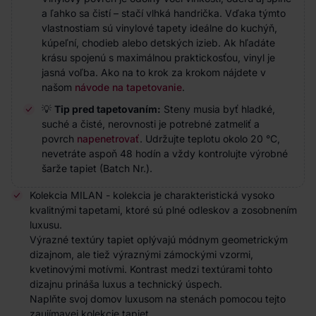
a ľahko sa čistí – stačí vlhká handrička. Vďaka týmto
vlastnostiam sú vinylové tapety ideálne do kuchýň,
kúpeľní, chodieb alebo detských izieb. Ak hľadáte
krásu spojenú s maximálnou praktickosťou, vinyl je
jasná voľba. Ako na to krok za krokom nájdete v
našom
návode na tapetovanie
.
💡
Tip pred tapetovaním:
Steny musia byť hladké,
suché a čisté, nerovnosti je potrebné zatmeliť a
povrch
napenetrovať
. Udržujte teplotu okolo 20 °C,
nevetráte aspoň 48 hodín a vždy kontrolujte výrobné
šarže tapiet (Batch Nr.).
Kolekcia MILAN - kolekcia je charakteristická vysoko
kvalitnými tapetami, ktoré sú plné odleskov a zosobnením
luxusu.
Výrazné textúry tapiet oplývajú módnym geometrickým
dizajnom, ale tiež výraznými zámockými vzormi,
kvetinovými motívmi. Kontrast medzi textúrami tohto
dizajnu prináša luxus a technický úspech.
Naplňte svoj domov luxusom na stenách pomocou tejto
zaujímavej kolekcie tapiet.