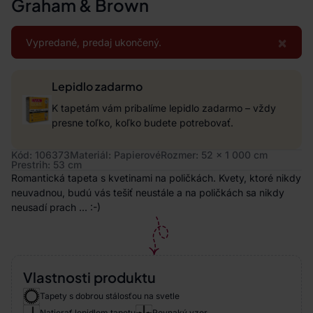
Graham & Brown
×
Vypredané, predaj ukončený.
Lepidlo zadarmo
K tapetám vám pribalíme lepidlo zadarmo – vždy
presne toľko, koľko budete potrebovať.
Kód: 106373
Materiál: Papierové
Rozmer: 52 x 1 000 cm
Prestrih: 53 cm
Romantická tapeta s kvetinami na poličkách. Kvety, ktoré nikdy
neuvadnou, budú vás tešiť neustále a na poličkách sa nikdy
neusadí prach ... :-)
Vlastnosti produktu
Tapety s dobrou stálosťou na svetle
Natierať lepidlom tapetu
Rovnaký vzor