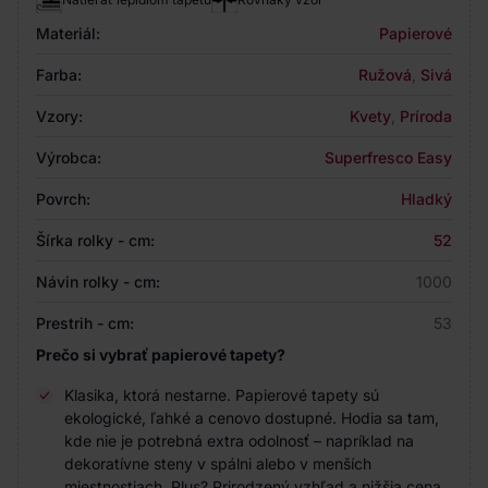
Materiál:
Papierové
Farba:
Ružová
,
Sivá
Vzory:
Kvety
,
Príroda
Výrobca:
Superfresco Easy
Povrch:
Hladký
Šírka rolky - cm:
52
Návin rolky - cm:
1000
Prestrih - cm:
53
Prečo si vybrať papierové tapety?
Klasika, ktorá nestarne. Papierové tapety sú
ekologické, ľahké a cenovo dostupné. Hodia sa tam,
kde nie je potrebná extra odolnosť – napríklad na
dekoratívne steny v spálni alebo v menších
miestnostiach. Plus? Prirodzený vzhľad a nižšia cena.