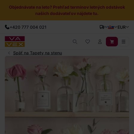
Objednávate na leto? Prehľad termínov letných odstávok
našich dodávateľov nájdete tu.
+420 777 004 021
EUR
Späť na Tapety na stenu