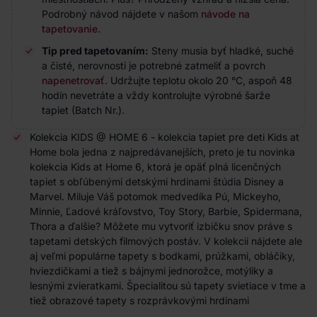
Podrobný návod nájdete v našom
návode na
tapetovanie.
Tip pred tapetovaním:
Steny musia byť hladké, suché
a čisté, nerovnosti je potrebné zatmeliť a povrch
napenetrovať
. Udržujte teplotu okolo 20 °C, aspoň 48
hodín nevetráte a vždy kontrolujte výrobné šarže
tapiet (Batch Nr.).
Kolekcia KIDS @ HOME 6 - kolekcia tapiet pre deti Kids at
Home bola jedna z najpredávanejších, preto je tu novinka
kolekcia Kids at Home 6, ktorá je opäť plná licenčných
tapiet s obľúbenými detskými hrdinami štúdia Disney a
Marvel. Miluje Váš potomok medvedíka Pú, Mickeyho,
Minnie, Ľadové kráľovstvo, Toy Story, Barbie, Spidermana,
Thora a ďalšie? Môžete mu vytvoriť izbičku snov práve s
tapetami detských filmových postáv. V kolekcii nájdete ale
aj veľmi populárne tapety s bodkami, prúžkami, obláčiky,
hviezdičkami a tiež s bájnymi jednorožce, motýliky a
lesnými zvieratkami. Špecialitou sú tapety svietiace v tme a
tiež obrazové tapety s rozprávkovými hrdinami