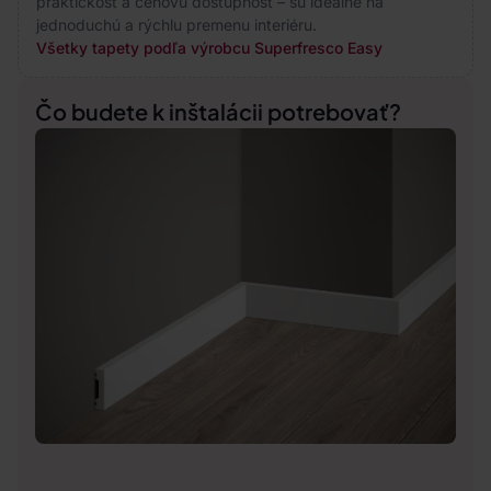
praktickosť a cenovú dostupnosť – sú ideálne na
jednoduchú a rýchlu premenu interiéru.
Všetky tapety podľa výrobcu Superfresco Easy
Čo budete k inštalácii potrebovať?