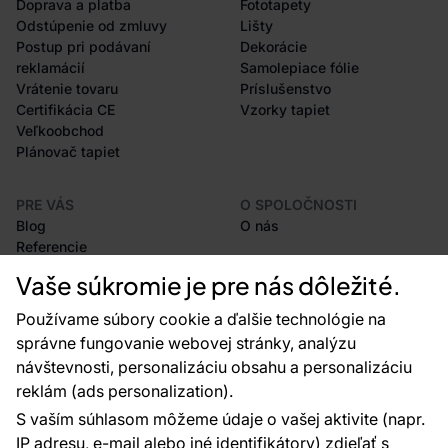
Doprava a platba
Fototapety
Odstúpenie od zmluvy
Lišty
Postup pri podávaní
Dekorácie
reklamácií
Samolepiace fólie
Vrátenie tovaru
Príslušenstvo
Certifikácia CE
Vzorky tapiet
Veľkoobchod
Plánovač tapiet
PRE VÁS
O SPOLOČNOSTI
Blog
O nás
Referencie
Projekty EU
Vaše súkromie je pre nás dôležité.
Rady a tipy
Najčastejšie otázky
Používame súbory cookie a ďalšie technológie na
správne fungovanie webovej stránky, analýzu
návštevnosti, personalizáciu obsahu a personalizáciu
reklám (ads personalization).
Kontakty
S vaším súhlasom môžeme údaje o vašej aktivite (napr.
Sme tu pre vás 24 hodín denne, 7 dní v
IP adresu, e-mail alebo iné identifikátory) zdieľať s
týždni