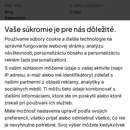
PRE VÁS
O SPOLOČNOSTI
Blog
O nás
Referencie
Projekty EU
Vaše súkromie je pre nás dôležité.
Rady a tipy
Najčastejšie otázky
Používame súbory cookie a ďalšie technológie na
správne fungovanie webovej stránky, analýzu
návštevnosti, personalizáciu obsahu a personalizáciu
reklám (ads personalization).
Kontakty
S vaším súhlasom môžeme údaje o vašej aktivite (napr.
Sme tu pre vás 24 hodín denne, 7 dní v
IP adresu, e-mail alebo iné identifikátory) zdieľať s
týždni
našimi partnermi z oblasti reklamy, analytiky a
+420 777 004 021
sociálnych médií. Tí môžu tieto údaje kombinovať s
info@vavex.cz
ďalšími informáciami, ktoré ste im poskytli alebo ktoré
získali pri používaní ich služieb.
Vavex 1990 s.r.o., IČ: 26776251, DIČ: CZ26776251
Dělostřelecká 330, Příbram 261 01
Máte možnosť nastavenia upraviť podľa svojich
Ďalšie kontakty
preferencií, všetko prijať alebo odmietnuť všetko, čo nie
je nevyhnutne potrebné. Svoj výber môžete kedykoľvek