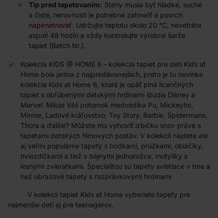
Tip pred tapetovaním:
Steny musia byť hladké, suché
a čisté, nerovnosti je potrebné zatmeliť a povrch
napenetrovať
. Udržujte teplotu okolo 20 °C, nevetráte
aspoň 48 hodín a vždy kontrolujte výrobné šarže
tapiet (Batch Nr.).
Kolekcia KIDS @ HOME 6 - kolekcia tapiet pre deti Kids at
Home bola jedna z najpredávanejších, preto je tu novinka
kolekcia Kids at Home 6, ktorá je opäť plná licenčných
tapiet s obľúbenými detskými hrdinami štúdia Disney a
Marvel. Miluje Váš potomok medvedíka Pu, Mickeyho,
Minnie, Ľadové kráľovstvo, Toy Story, Barbie, Spidermana,
Thora a ďalšie? Môžete mu vytvoriť izbičku snov práve s
tapetami detských filmových postáv. V kolekcii nájdete ale
aj veľmi populárne tapety s bodkami, prúžkami, obláčiky,
hviezdičkami a tiež s bájnymi jednorožce, motýliky a
lesnými zvieratkami. Špecialitou sú tapety svietiace v tme a
tiež obrazové tapety s rozprávkovými hrdinami
V kolekcii tapiet Kids at Home vyberiete tapety pre
najmenšie deti aj pre teenagerov.