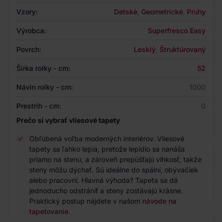
Vzory:
Detské
,
Geometrické
,
Pruhy
Výrobca:
Superfresco Easy
Povrch:
Lesklý
,
Štruktúrovaný
Šírka rolky - cm:
52
Návin rolky - cm:
1000
Prestrih - cm:
0
Prečo si vybrať vliesové tapety
Obľúbená voľba moderných interiérov. Vliesové
tapety sa ľahko lepia, pretože lepidlo sa nanáša
priamo na stenu, a zároveň prepúšťajú vlhkosť, takže
steny môžu dýchať. Sú ideálne do spální, obývačiek
alebo pracovní. Hlavná výhoda? Tapeta sa dá
jednoducho odstrániť a steny zostávajú krásne.
Praktický postup nájdete v našom
návode na
tapetovanie
.