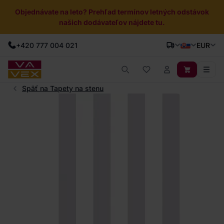
Objednávate na leto? Prehľad termínov letných odstávok
našich dodávateľov nájdete tu.
+420 777 004 021
EUR
Späť na Tapety na stenu