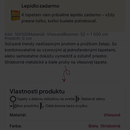
Lepidlo zadarmo
K tapetám vám pribalíme lepidlo zadarmo – vždy
presne toľko, koľko budete potrebovať.
Kód: 100100
Materiál: Vliesové
Rozmer: 52 x 1 000 cm
Prestrih: 0 cm
Súčasné trendy nadčasovým pruhom a prúžkom želajú. Sú
kombinovateľné so vzorovými aj jednofarebnými tapetami,
alebo samostatne dokážu vymedziť a zútulniť priestor.
Strieborné metalické a biele pruhy na vliesovej tapete.
Vlastnosti produktu
Tapety s dobrou stálosťou na svetle
Natierať stenu
Bez prestrihu
Odstránenie bezo zvyšku
Materiál:
Vliesové
Farba:
Biela
,
Strieborná