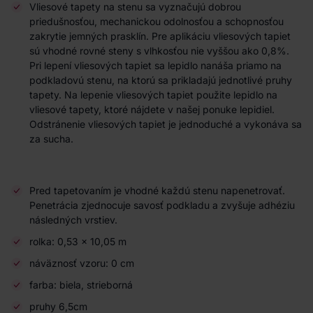
Vliesové tapety na stenu sa vyznačujú dobrou
priedušnosťou, mechanickou odolnosťou a schopnosťou
zakrytie jemných prasklín. Pre aplikáciu vliesových tapiet
sú vhodné rovné steny s vlhkosťou nie vyššou ako 0,8%.
Pri lepení vliesových tapiet sa lepidlo nanáša priamo na
podkladovú stenu, na ktorú sa prikladajú jednotlivé pruhy
tapety. Na lepenie vliesových tapiet použite lepidlo na
vliesové tapety, ktoré nájdete v našej ponuke lepidiel.
Odstránenie vliesových tapiet je jednoduché a vykonáva sa
za sucha.
Pred tapetovaním je vhodné každú stenu napenetrovať.
Penetrácia zjednocuje savosť podkladu a zvyšuje adhéziu
následných vrstiev.
rolka: 0,53 × 10,05 m
náväznosť vzoru: 0 cm
farba: biela, strieborná
pruhy 6,5cm