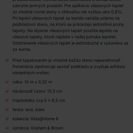
zakrytie jemných prasklín. Pre aplikáciu vliesových tapiet
sú vhodné rovné steny s vlhkosťou nie vyššou ako 0,8%.
Pri lepení vliesových tapiet sa lepidlo nanáša priamo na
podkladovú stenu, na ktorú sa prikladajú jednotlivé pruhy
tapety. Na lepenie vliesových tapiet použite lepidlo na
vliesové tapety, ktoré nájdete v našej ponuke lepidiel.
Odstránenie vliesových tapiet je jednoduché a vykonáva sa
za sucha.
Pred tapetovaním je vhodné každú stenu napenetrovať.
Penetrácia zjednocuje savosť podkladu a zvyšuje adhéziu
následných vrstiev.
rolka: 10 m x 0,52 m
náväznosť vzoru: 13,5 cm
trojuholníky cca 5 x 6,5 cm
farba: sivá, biela
kolekcia: Kids@Home 6
výrobca: Graham & Brown