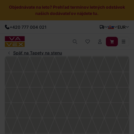
Objednávate na leto? Prehľad termínov letných odstávok
našich dodávateľov nájdete tu.
+420 777 004 021
EUR
Späť na Tapety na stenu