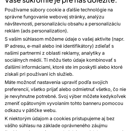
Rady a tipy
Najčastejšie otázky
Používame súbory cookie a ďalšie technológie na
správne fungovanie webovej stránky, analýzu
návštevnosti, personalizáciu obsahu a personalizáciu
reklám (ads personalization).
Kontakty
S vaším súhlasom môžeme údaje o vašej aktivite (napr.
Sme tu pre vás 24 hodín denne, 7 dní v
IP adresu, e-mail alebo iné identifikátory) zdieľať s
týždni
našimi partnermi z oblasti reklamy, analytiky a
+420 777 004 021
sociálnych médií. Tí môžu tieto údaje kombinovať s
info@vavex.cz
ďalšími informáciami, ktoré ste im poskytli alebo ktoré
získali pri používaní ich služieb.
Vavex 1990 s.r.o., IČ: 26776251, DIČ: CZ26776251
Dělostřelecká 330, Příbram 261 01
Máte možnosť nastavenia upraviť podľa svojich
Ďalšie kontakty
preferencií, všetko prijať alebo odmietnuť všetko, čo nie
je nevyhnutne potrebné. Svoj výber môžete kedykoľvek
zmeniť opätovným vyvolaním tohto banneru pomocou
Platobné metódy:
odkazu v pätičke webu.
Platby zaisťuje:
K niektorým údajom a cookies pristupujeme aj bez
vášho súhlasu na základe oprávneného záujmu