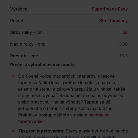
Výrobca:
Superfresco Easy
Povrch:
Štruktúrovaný
Šírka rolky - cm:
52
Návin rolky - cm:
1000
Prestrih - cm:
13,5
Prečo si vybrať vliesové tapety
Obľúbená voľba moderných interiérov. Vliesové
tapety sa ľahko lepia, pretože lepidlo sa nanáša
priamo na stenu, a zároveň prepúšťajú vlhkosť, takže
steny môžu dýchať. Sú ideálne do spální, obývačiek
alebo pracovní. Hlavná výhoda? Tapeta sa dá
jednoducho odstrániť a steny zostávajú krásne.
Praktický postup nájdete v našom
návode na
tapetovanie
.
Tip pred tapetovaním:
Steny musia byť hladké, suché
a čisté, nerovnosti je potrebné zatmeliť a povrch