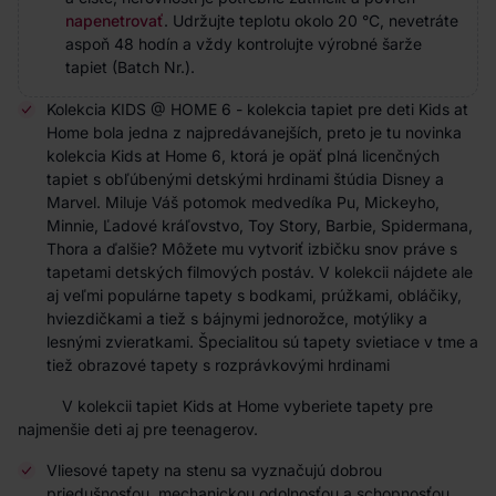
napenetrovať
. Udržujte teplotu okolo 20 °C, nevetráte
aspoň 48 hodín a vždy kontrolujte výrobné šarže
tapiet (Batch Nr.).
Kolekcia KIDS @ HOME 6 - kolekcia tapiet pre deti Kids at
Home bola jedna z najpredávanejších, preto je tu novinka
kolekcia Kids at Home 6, ktorá je opäť plná licenčných
tapiet s obľúbenými detskými hrdinami štúdia Disney a
Marvel. Miluje Váš potomok medvedíka Pu, Mickeyho,
Minnie, Ľadové kráľovstvo, Toy Story, Barbie, Spidermana,
Thora a ďalšie? Môžete mu vytvoriť izbičku snov práve s
tapetami detských filmových postáv. V kolekcii nájdete ale
aj veľmi populárne tapety s bodkami, prúžkami, obláčiky,
hviezdičkami a tiež s bájnymi jednorožce, motýliky a
lesnými zvieratkami. Špecialitou sú tapety svietiace v tme a
tiež obrazové tapety s rozprávkovými hrdinami
V kolekcii tapiet Kids at Home vyberiete tapety pre
najmenšie deti aj pre teenagerov.
Vliesové tapety na stenu sa vyznačujú dobrou
priedušnosťou, mechanickou odolnosťou a schopnosťou