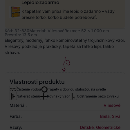
Lepidlo zadarmo
K tapetám vám pribalíme lepidlo zadarmo – vždy
presne toľko, koľko budete potrebovať.
Kód: 32-830
Materiál: Vliesové
Rozmer: 52 x 1 000 cm
Prestrih: 13,5 cm
Elegantný, moderný, ľahko kombinovateľný trojuholníkový vzor.
Vliesový podklad je praktický, tapeta sa ľahko lepí, ľahko
strháva.
Vlastnosti produktu
Čistenie vodou
Tapety s dobrou stálosťou na svetle
Natierať stenu
Rovnaký vzor
Odstránenie bezo zvyšku
Materiál:
Vliesové
Farba:
Biela
,
Sivá
Vzory:
Detské
,
Geometrické