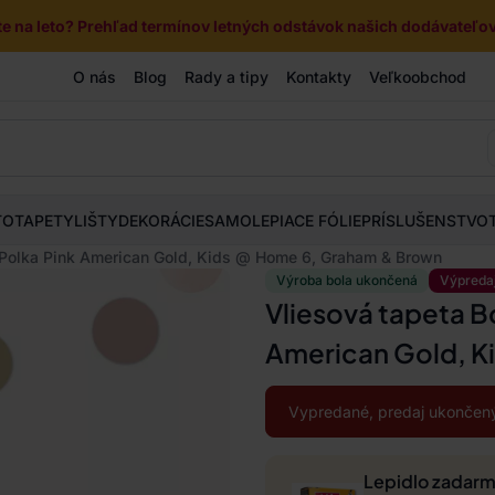
e na leto? Prehľad termínov letných odstávok našich dodávateľov 
O nás
Blog
Rady a tipy
Kontakty
Veľkoobchod
TOTAPETY
LIŠTY
DEKORÁCIE
SAMOLEPIACE FÓLIE
PRÍSLUŠENSTVO
y Polka Pink American Gold, Kids @ Home 6, Graham & Brown
Výroba bola ukončená
Výpreda
Vliesová tapeta B
American Gold, K
Vypredané, predaj ukončený
Lepidlo zadar