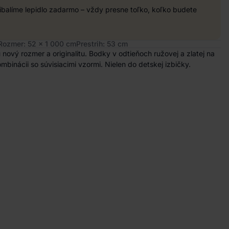
balíme lepidlo zadarmo – vždy presne toľko, koľko budete
Rozmer: 52 x 1 000 cm
Prestrih: 53 cm
 nový rozmer a originalitu. Bodky v odtieňoch ružovej a zlatej na
binácii so súvisiacimi vzormi. Nielen do detskej izbičky.