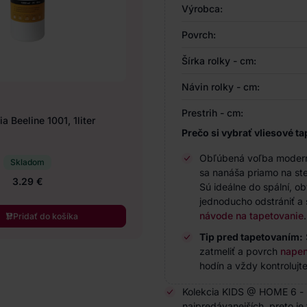
Výrobca:
Povrch:
Šírka rolky - cm:
Návin rolky - cm:
Prestrih - cm:
a Beeline 1001, 1liter
Prečo si vybrať vliesové ta
Obľúbená voľba modernýc
Skladom
sa nanáša priamo na ste
3.29 €
Sú ideálne do spální, o
jednoducho odstrániť a 
návode na tapetovanie
.
Pridať do košíka
Tip pred tapetovaním:
zatmeliť a povrch
napen
hodín a vždy kontrolujte
Kolekcia KIDS @ HOME 6 - k
najpredávanejších, preto je