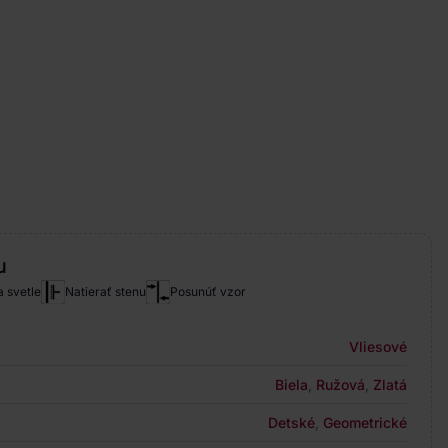
u
a svetle
Natierať stenu
Posunúť vzor
Vliesové
Biela
,
Ružová
,
Zlatá
Detské
,
Geometrické