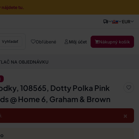
nájdete tu.
EUR
Obľúbené
Môj účet
Nákupný košík
Vyhľadať
TLAČ NA OBJEDNÁVKU
j
odky, 108565, Dotty Polka Pink
ids @ Home 6, Graham & Brown
×
.
mo