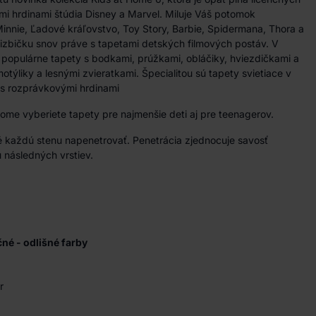
mi hrdinami štúdia Disney a Marvel. Miluje Váš potomok
nnie, Ľadové kráľovstvo, Toy Story, Barbie, Spidermana, Thora a
 izbičku snov práve s tapetami detských filmových postáv. V
mi populárne tapety s bodkami, prúžkami, obláčiky, hviezdičkami a
otýliky a lesnými zvieratkami. Špecialitou sú tapety svietiace v
 s rozprávkovými hrdinami
e vyberiete tapety pre najmenšie deti aj pre teenagerov.
 každú stenu napenetrovať. Penetrácia zjednocuje savosť
 následných vrstiev.
ačné - odlišné farby
r