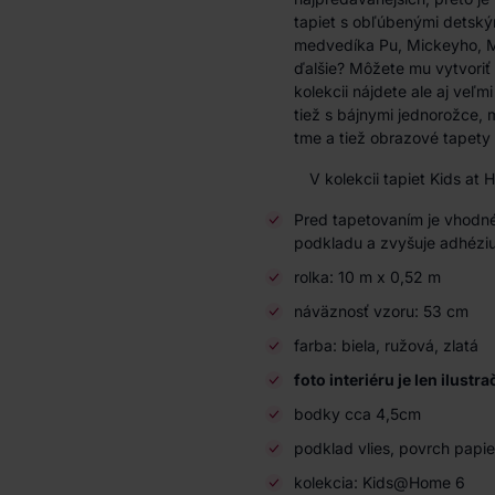
tapiet s obľúbenými detský
medvedíka Pu, Mickeyho, Mi
ďalšie? Môžete mu vytvoriť
kolekcii nájdete ale aj veľ
tiež s bájnymi jednorožce, m
tme a tiež obrazové tapety
V kolekcii tapiet Kids at Hom
Pred tapetovaním je vhodné
podkladu a zvyšuje adhéziu
rolka: 10 m x 0,52 m
náväznosť vzoru: 53 cm
farba: biela, ružová, zlatá
foto interiéru je len ilustr
bodky cca 4,5cm
podklad vlies, povrch papie
kolekcia: Kids@Home 6