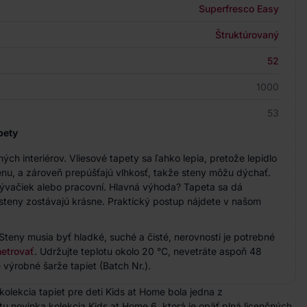
Superfresco Easy
Štruktúrovaný
52
1000
53
pety
h interiérov. Vliesové tapety sa ľahko lepia, pretože lepidlo
nu, a zároveň prepúšťajú vlhkosť, takže steny môžu dýchať.
bývačiek alebo pracovní. Hlavná výhoda? Tapeta sa dá
steny zostávajú krásne. Praktický postup nájdete v našom
Steny musia byť hladké, suché a čisté, nerovnosti je potrebné
etrovať
. Udržujte teplotu okolo 20 °C, nevetráte aspoň 48
 výrobné šarže tapiet (Batch Nr.).
olekcia tapiet pre deti Kids at Home bola jedna z
 tu novinka kolekcia Kids at Home 6, ktorá je opäť plná licenčných