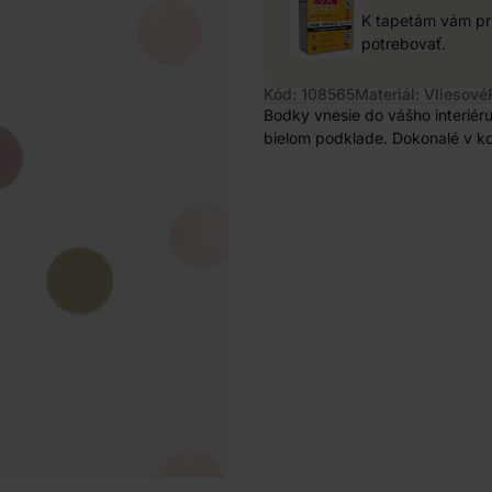
K tapetám vám pri
potrebovať.
Kód: 108565
Materiál: Vliesové
Bodky vnesie do vášho interiéru
bielom podklade. Dokonalé v kom