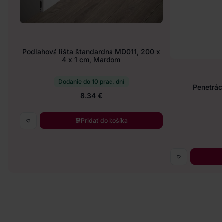
Podlahová lišta štandardná MD011, 200 x
4 x 1 cm, Mardom
Dodanie do 10 prac. dní
Penetráci
8.34 €
Pridať do košíka