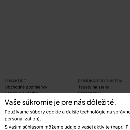
O NÁKUPE
PONUKA PRODUKTOV
Obchodné podmienky
Tapety na stenu
Doprava a platba
Fototapety
Odstúpenie od zmluvy
Lišty
Vaše súkromie je pre nás dôležité.
Postup pri podávaní reklamácií
Dekorácie
Používame súbory cookie a ďalšie technológie na správne
Vrátenie tovaru
Samolepiace fólie
Certifikácia CE
Príslušenstvo
personalization).
Veľkoobchod
Vzorky tapiet
S vaším súhlasom môžeme údaje o vašej aktivite (napr. IP ad
Plánovač tapiet