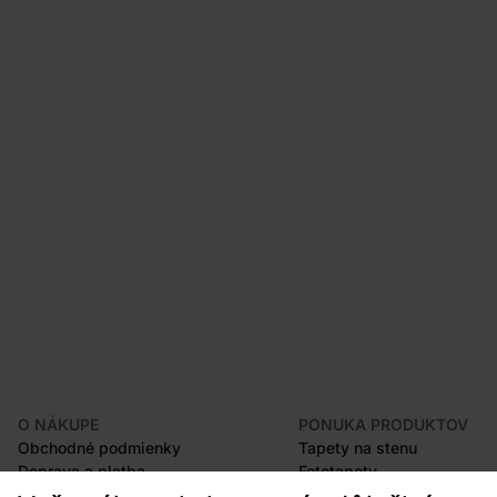
O NÁKUPE
PONUKA PRODUKTOV
Obchodné podmienky
Tapety na stenu
Doprava a platba
Fototapety
Odstúpenie od zmluvy
Lišty