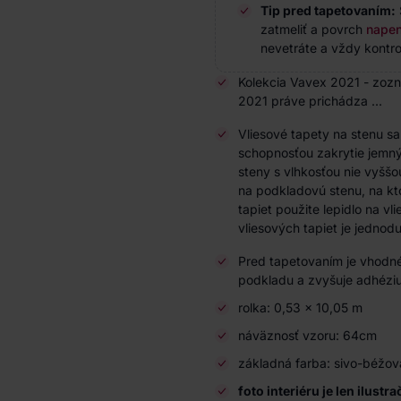
Tip pred tapetovaním:
zatmeliť a povrch
napen
nevetráte a vždy kontrol
Kolekcia Vavex 2021 - zozn
2021 práve prichádza ...
Vliesové tapety na stenu s
schopnosťou zakrytie jemnýc
steny s vlhkosťou nie vyššo
na podkladovú stenu, na kto
tapiet použite lepidlo na vl
vliesových tapiet je jedno
Pred tapetovaním je vhodné
podkladu a zvyšuje adhéziu
rolka: 0,53 × 10,05 m
náväznosť vzoru: 64cm
základná farba: sivo-béžov
foto interiéru je len ilustr