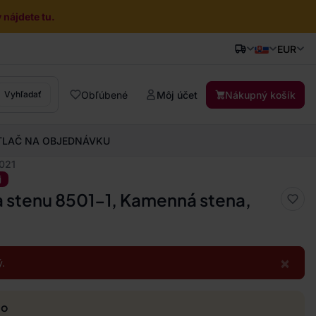
nájdete tu.
EUR
Obľúbené
Môj účet
Nákupný košík
Vyhľadať
TLAČ NA OBJEDNÁVKU
2021
j
a stenu 8501-1, Kamenná stena,
×
.
mo