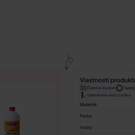
Vlastnosti produkt
Čistenie mydlom
Tapety 
Odstránenie bezo zvyšku
Materiál:
Farba:
Vzory: