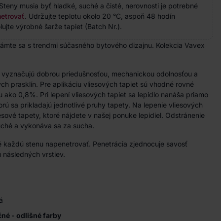
Steny musia byť hladké, suché a čisté, nerovnosti je potrebné
etrovať
. Udržujte teplotu okolo 20 °C, aspoň 48 hodín
ujte výrobné šarže tapiet (Batch Nr.).
ámte sa s trendmi súčasného bytového dizajnu. Kolekcia Vavex
a vyznačujú dobrou priedušnosťou, mechanickou odolnosťou a
h prasklín. Pre aplikáciu vliesových tapiet sú vhodné rovné
u ako 0,8%. Pri lepení vliesových tapiet sa lepidlo nanáša priamo
rú sa prikladajú jednotlivé pruhy tapety. Na lepenie vliesových
iesové tapety, ktoré nájdete v našej ponuke lepidiel. Odstránenie
duché a vykonáva sa za sucha.
 každú stenu napenetrovať. Penetrácia zjednocuje savosť
 následných vrstiev.
á
ačné - odlišné farby