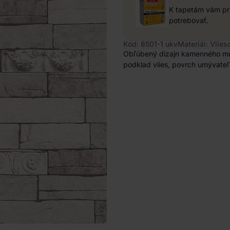
K tapetám vám pri
potrebovať.
Kód: 8501-1 ukv
Materiál: Vlies
Obľúbený dizajn kamenného múru
podklad vlies, povrch umývateľn