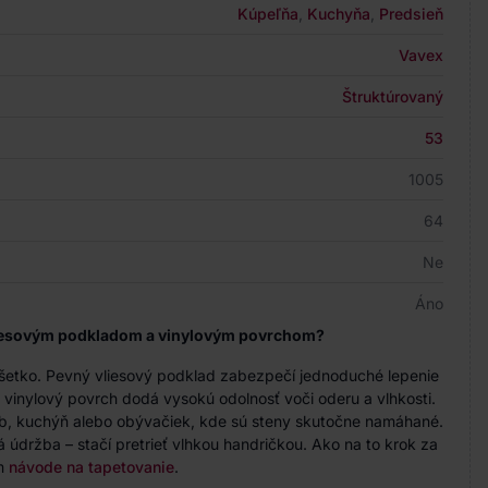
Kúpeľňa
,
Kuchyňa
,
Predsieň
Vavex
Štruktúrovaný
53
1005
64
Ne
Áno
vliesovým podkladom a vinylovým povrchom?
všetko. Pevný vliesový podklad zabezpečí jednoduché lepenie
čo vinylový povrch dodá vysokú odolnosť voči oderu a vlhkosti.
b, kuchýň alebo obývačiek, kde sú steny skutočne namáhané.
údržba – stačí pretrieť vlhkou handričkou. Ako na to krok za
om
návode na tapetovanie
.