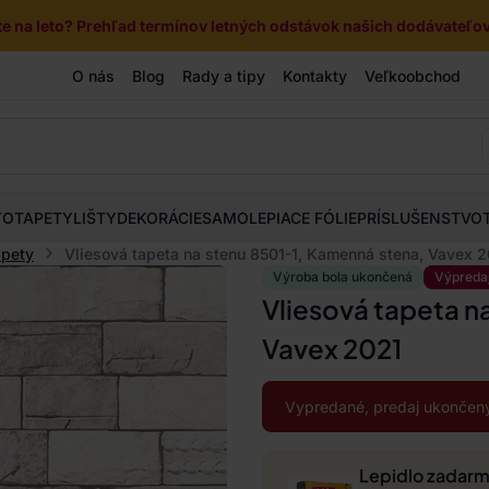
e na leto? Prehľad termínov letných odstávok našich dodávateľov 
O nás
Blog
Rady a tipy
Kontakty
Veľkoobchod
TOTAPETY
LIŠTY
DEKORÁCIE
SAMOLEPIACE FÓLIE
PRÍSLUŠENSTVO
apety
Vliesová tapeta na stenu 8501-1, Kamenná stena, Vavex 
Výroba bola ukončená
Výpreda
Vliesová tapeta n
Vavex 2021
Vypredané, predaj ukončený
Lepidlo zadar