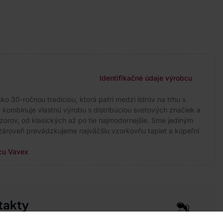
Identifikačné údaje výrobcu
ko 30-ročnou tradíciou, ktorá patrí medzi lídrov na trhu s
 kombinuje vlastnú výrobu s distribúciou svetových značiek a
zorov, od klasických až po tie najmodernejšie. Sme jediným
ároveň prevádzkujeme najväčšiu vzorkovňu tapiet a kúpeľní
cu Vavex
takty
pre vás 24 hodín denne, 7 dní v týždni