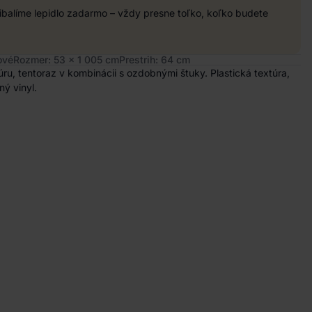
balíme lepidlo zadarmo – vždy presne toľko, koľko budete
ové
Rozmer: 53 x 1 005 cm
Prestrih: 64 cm
, tentoraz v kombinácii s ozdobnými štuky. Plastická textúra,
ý vinyl.