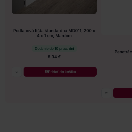
Podlahová lišta štandardná MD011, 200 x
4 x 1 cm, Mardom
Dodanie do 10 prac. dní
Penetráci
8.34 €
Pridať do košíka