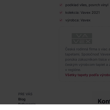
podklad vlies, povrch vinyl
kolekcia: Vavex 2021
výrobca: Vavex
Česká rodinná firma s viac a
tapetami. Spoločnosť Vavex
ponúka zákazníkom tisíce v
českým výrobcom tapiet a z
v regióne.
Všetky tapety podľa výrob
PRE VÁS
Blog
Kon
Referencie
Sme tu 
Projekty EU