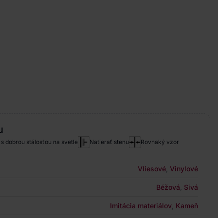
u
s dobrou stálosťou na svetle
Natierať stenu
Rovnaký vzor
Vliesové
,
Vinylové
Béžová
,
Sivá
Imitácia materiálov
,
Kameň