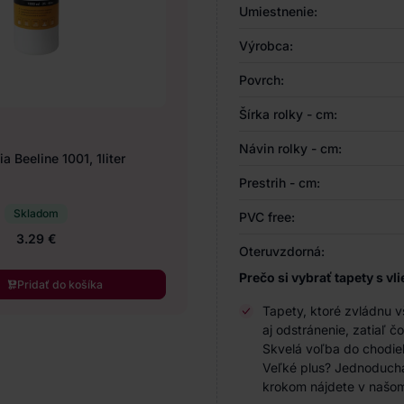
Umiestnenie:
Výrobca:
Povrch:
Šírka rolky - cm:
Návin rolky - cm:
a Beeline 1001, 1liter
Prestrih - cm:
Skladom
PVC free:
3.29 €
Oteruvzdorná:
Prečo si vybrať tapety s 
Pridať do košíka
Tapety, ktoré zvládnu 
aj odstránenie, zatiaľ 
Skvelá voľba do chodie
Veľké plus? Jednoduchá 
krokom nájdete v naš