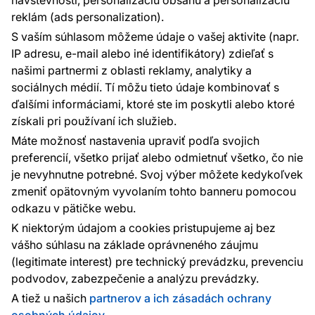
návštevnosti, personalizáciu obsahu a personalizáciu
reklám (ads personalization).
Kontakty
S vaším súhlasom môžeme údaje o vašej aktivite (napr.
Sme tu pre vás 24 hodín denne, 7 dní v
IP adresu, e-mail alebo iné identifikátory) zdieľať s
týždni
našimi partnermi z oblasti reklamy, analytiky a
+420 777 004 021
sociálnych médií. Tí môžu tieto údaje kombinovať s
info@vavex.cz
ďalšími informáciami, ktoré ste im poskytli alebo ktoré
získali pri používaní ich služieb.
Vavex 1990 s.r.o., IČ: 26776251, DIČ: CZ26776251
Dělostřelecká 330, Příbram 261 01
Máte možnosť nastavenia upraviť podľa svojich
Ďalšie kontakty
preferencií, všetko prijať alebo odmietnuť všetko, čo nie
je nevyhnutne potrebné. Svoj výber môžete kedykoľvek
zmeniť opätovným vyvolaním tohto banneru pomocou
Platobné metódy:
odkazu v pätičke webu.
Platby zaisťuje:
K niektorým údajom a cookies pristupujeme aj bez
vášho súhlasu na základe oprávneného záujmu
(legitimate interest) pre technický prevádzku, prevenciu
podvodov, zabezpečenie a analýzu prevádzky.
Ochrana osobných údajov
Cookies
A tiež u našich
partnerov a ich zásadách ochrany