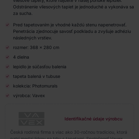
vliesové tapety, ktoré nájdete v našej ponuke lepidiel.
Odstránenie vliesových tapiet je jednoduché a vykonáva sa
za sucha.
Pred tapetovaním je vhodné každú stenu napenetrovať.
Penetrácia zjednocuje savosť podkladu a zvyšuje adhéziu
následných vrstiev.
rozmer: 368 x 280 cm
4 dielna
lepidlo je súčasťou balenia
tapeta balená v tubuse
kolekcia: Photomurals
výrobca: Vavex
Identifikačné údaje výrobcu
Česká rodinná firma s viac ako 30-ročnou tradíciou, ktorá
patrí medzi lídrov na trhu s tapetami. Spoločnosť Vavex