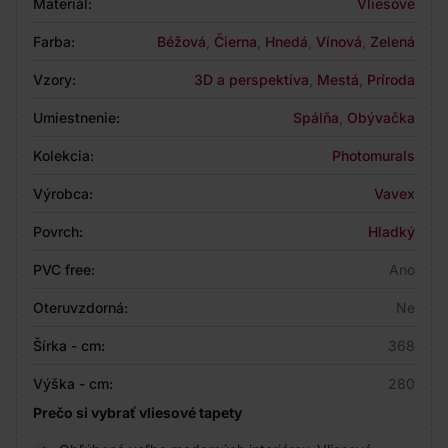
Materiál:
Vliesové
Farba:
Béžová
,
Čierna
,
Hnedá
,
Vínová
,
Zelená
Vzory:
3D a perspektíva
,
Mestá
,
Príroda
Umiestnenie:
Spálňa
,
Obývačka
Kolekcia:
Photomurals
Výrobca:
Vavex
Povrch:
Hladký
PVC free:
Ano
Oteruvzdorná:
Ne
Šírka - cm:
368
Výška - cm:
280
Prečo si vybrať vliesové tapety