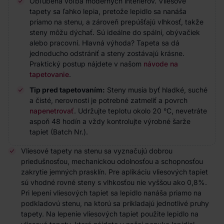
Obľúbená voľba moderných interiérov. Vliesové
tapety sa ľahko lepia, pretože lepidlo sa nanáša
priamo na stenu, a zároveň prepúšťajú vlhkosť, takže
steny môžu dýchať. Sú ideálne do spální, obývačiek
alebo pracovní. Hlavná výhoda? Tapeta sa dá
jednoducho odstrániť a steny zostávajú krásne.
Praktický postup nájdete v našom
návode na
tapetovanie
.
Tip pred tapetovaním:
Steny musia byť hladké, suché
a čisté, nerovnosti je potrebné zatmeliť a povrch
napenetrovať
. Udržujte teplotu okolo 20 °C, nevetráte
aspoň 48 hodín a vždy kontrolujte výrobné šarže
tapiet (Batch Nr.).
Vliesové tapety na stenu sa vyznačujú dobrou
priedušnosťou, mechanickou odolnosťou a schopnosťou
zakrytie jemných prasklín. Pre aplikáciu vliesových tapiet
sú vhodné rovné steny s vlhkosťou nie vyššou ako 0,8%.
Pri lepení vliesových tapiet sa lepidlo nanáša priamo na
podkladovú stenu, na ktorú sa prikladajú jednotlivé pruhy
tapety. Na lepenie vliesových tapiet použite lepidlo na