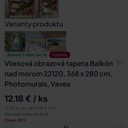
Varianty produktu
Skladom 5 alebo viac ks
Výpredaj
Vliesová obrazová tapeta Balkón
nad morom 22120, 368 x 280 cm,
Photomurals, Vavex
12.18 € / ks
2
10.07 € bez DPH
1.19 € / m
Pôvodná cena: 81.20 €
Zľava: 85%
ks