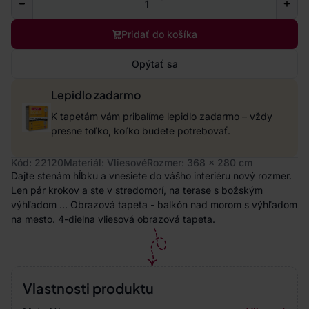
Pridať do košíka
Opýtať sa
Lepidlo zadarmo
K tapetám vám pribalíme lepidlo zadarmo – vždy
presne toľko, koľko budete potrebovať.
Kód: 22120
Materiál: Vliesové
Rozmer: 368 x 280 cm
Dajte stenám hĺbku a vnesiete do vášho interiéru nový rozmer.
Len pár krokov a ste v stredomorí, na terase s božským
výhľadom ... Obrazová tapeta - balkón nad morom s výhľadom
na mesto. 4-dielna vliesová obrazová tapeta.
Vlastnosti produktu