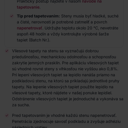
Praktický postup nájdete v našom
návode na
tapetovanie
.
Tip pred tapetovaním:
Steny musia byť hladké, suché
a čisté, nerovnosti je potrebné zatmeliť a povrch
napenetrovať
. Udržujte teplotu okolo 20 °C, nevetráte
aspoň 48 hodín a vždy kontrolujte výrobné šarže
tapiet (Batch Nr.).
Vliesové tapety na stenu sa vyznačujú dobrou
priedušnosťou, mechanickou odolnosťou a schopnosťou
zakrytie jemných prasklín. Pre aplikáciu vliesových tapiet
sú vhodné rovné steny s vlhkosťou nie vyššou ako 0,8%.
Pri lepení vliesových tapiet sa lepidlo nanáša priamo na
podkladovú stenu, na ktorú sa prikladajú jednotlivé pruhy
tapety. Na lepenie vliesových tapiet použite lepidlo na
vliesové tapety, ktoré nájdete v našej ponuke lepidiel.
Odstránenie vliesových tapiet je jednoduché a vykonáva sa
za sucha.
Pred tapetovaním je vhodné každú stenu napenetrovať.
Penetrácia zjednocuje savosť podkladu a zvyšuje adhéziu
následných vrstiev.