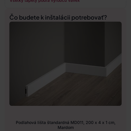
Všetky tapety podľa výrobcu Vavex
Čo budete k inštalácii potrebovať?
Podlahová lišta štandardná MD011, 200 x 4 x 1 cm,
Mardom