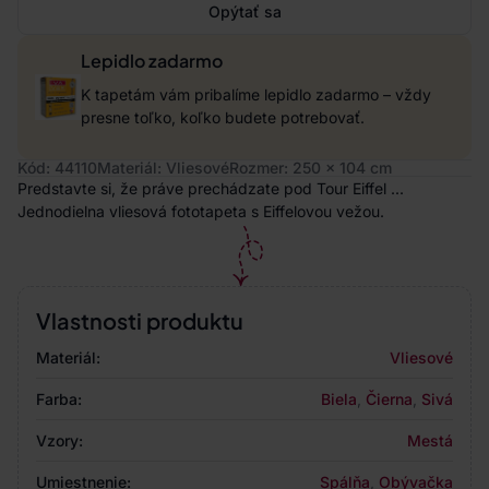
Opýtať sa
Lepidlo zadarmo
K tapetám vám pribalíme lepidlo zadarmo – vždy
presne toľko, koľko budete potrebovať.
Kód: 44110
Materiál: Vliesové
Rozmer: 250 x 104 cm
Predstavte si, že práve prechádzate pod Tour Eiffel ...
Jednodielna vliesová fototapeta s Eiffelovou vežou.
Vlastnosti produktu
Materiál:
Vliesové
Farba:
Biela
,
Čierna
,
Sivá
Vzory:
Mestá
Umiestnenie:
Spálňa
,
Obývačka