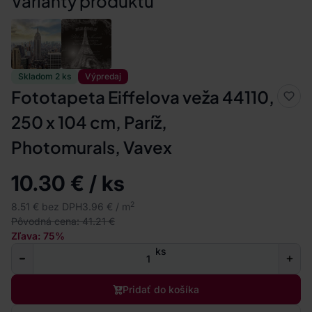
Varianty produktu
Skladom 2 ks
Výpredaj
Fototapeta Eiffelova veža 44110,
250 x 104 cm, Paríž,
Photomurals, Vavex
10.30 € / ks
2
8.51 € bez DPH
3.96 € / m
Pôvodná cena: 41.21 €
Zľava: 75%
ks
Pridať do košíka