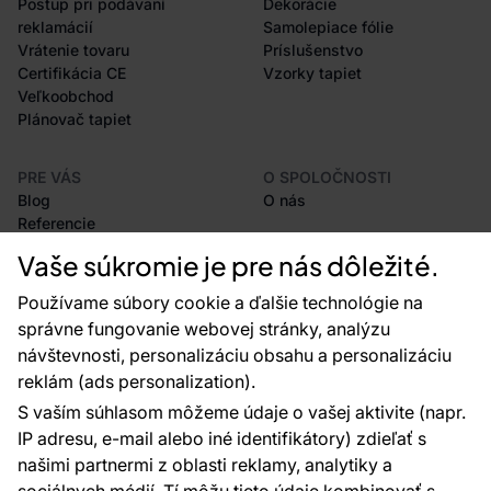
Postup pri podávaní
Dekorácie
reklamácií
Samolepiace fólie
Vrátenie tovaru
Príslušenstvo
Certifikácia CE
Vzorky tapiet
Veľkoobchod
Plánovač tapiet
PRE VÁS
O SPOLOČNOSTI
Blog
O nás
Referencie
Projekty EU
Vaše súkromie je pre nás dôležité.
Rady a tipy
Najčastejšie otázky
Používame súbory cookie a ďalšie technológie na
správne fungovanie webovej stránky, analýzu
návštevnosti, personalizáciu obsahu a personalizáciu
reklám (ads personalization).
Kontakty
S vaším súhlasom môžeme údaje o vašej aktivite (napr.
Sme tu pre vás 24 hodín denne, 7 dní v
IP adresu, e-mail alebo iné identifikátory) zdieľať s
týždni
našimi partnermi z oblasti reklamy, analytiky a
+420 777 004 021