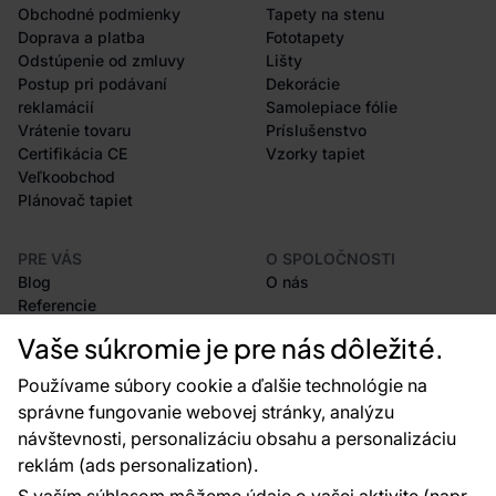
Obchodné podmienky
Tapety na stenu
Doprava a platba
Fototapety
Odstúpenie od zmluvy
Lišty
Postup pri podávaní
Dekorácie
reklamácií
Samolepiace fólie
Vrátenie tovaru
Príslušenstvo
Certifikácia CE
Vzorky tapiet
Veľkoobchod
Plánovač tapiet
PRE VÁS
O SPOLOČNOSTI
Blog
O nás
Referencie
Projekty EU
Vaše súkromie je pre nás dôležité.
Rady a tipy
Najčastejšie otázky
Používame súbory cookie a ďalšie technológie na
správne fungovanie webovej stránky, analýzu
návštevnosti, personalizáciu obsahu a personalizáciu
reklám (ads personalization).
Kontakty