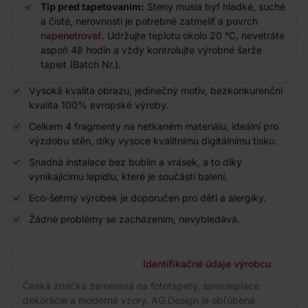
Tip pred tapetovaním:
Steny musia byť hladké, suché
a čisté, nerovnosti je potrebné zatmeliť a povrch
napenetrovať
. Udržujte teplotu okolo 20 °C, nevetráte
aspoň 48 hodín a vždy kontrolujte výrobné šarže
tapiet (Batch Nr.).
Vysoká kvalita obrazu, jedinečný motiv, bezkonkurenční
kvalita 100% evropské výroby.
Celkem 4 fragmenty na netkaném materiálu, ideální pro
výzdobu stěn, díky vysoce kvalitnímu digitálnímu tisku.
Snadná instalace bez bublin a vrásek, a to díky
vynikajícímu lepidlu, které je součástí balení.
Eco-šetrný výrobek je doporučen pro děti a alergiky.
Žádné problémy se zacházením, nevybledává.
Identifikačné údaje výrobcu
Česká značka zameraná na fototapety, samolepiace
dekorácie a moderné vzory. AG Design je obľúbená