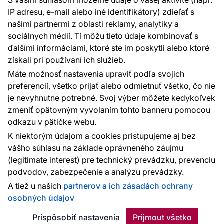
S vaším súhlasom môžeme údaje o vašej aktivite (napr.
Sme tu pre vás 24 hodín denne, 7 dní v
IP adresu, e-mail alebo iné identifikátory) zdieľať s
týždni
našimi partnermi z oblasti reklamy, analytiky a
+420 777 004 021
sociálnych médií. Tí môžu tieto údaje kombinovať s
info@vavex.cz
ďalšími informáciami, ktoré ste im poskytli alebo ktoré
získali pri používaní ich služieb.
Vavex 1990 s.r.o., IČ: 26776251, DIČ: CZ26776251
Dělostřelecká 330, Příbram 261 01
Máte možnosť nastavenia upraviť podľa svojich
Ďalšie kontakty
preferencií, všetko prijať alebo odmietnuť všetko, čo nie
je nevyhnutne potrebné. Svoj výber môžete kedykoľvek
zmeniť opätovným vyvolaním tohto banneru pomocou
Platobné metódy:
odkazu v pätičke webu.
Platby zaisťuje:
K niektorým údajom a cookies pristupujeme aj bez
vášho súhlasu na základe oprávneného záujmu
(legitimate interest) pre technický prevádzku, prevenciu
podvodov, zabezpečenie a analýzu prevádzky.
Ochrana osobných údajov
Cookies
A tiež u našich
partnerov a ich zásadách ochrany
osobných údajov
© 2010 - 2026
Vavex
. Všetky práva vyhradené. Created:
Reklalink s.r.o.
Prispôsobiť nastavenia
Prijmout všetko