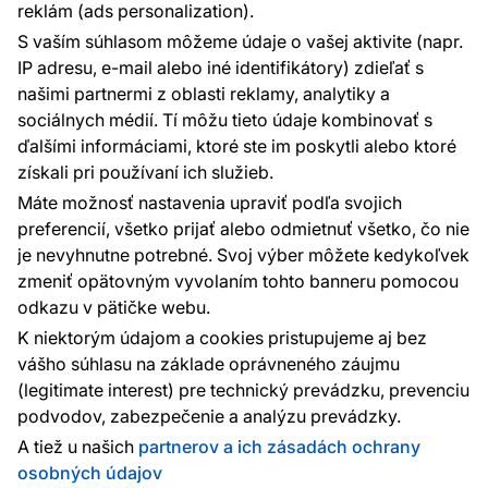
reklám (ads personalization).
Kontakty
S vaším súhlasom môžeme údaje o vašej aktivite (napr.
Sme tu pre vás 24 hodín denne, 7 dní v
IP adresu, e-mail alebo iné identifikátory) zdieľať s
týždni
našimi partnermi z oblasti reklamy, analytiky a
+420 777 004 021
sociálnych médií. Tí môžu tieto údaje kombinovať s
info@vavex.cz
ďalšími informáciami, ktoré ste im poskytli alebo ktoré
získali pri používaní ich služieb.
Vavex 1990 s.r.o., IČ: 26776251, DIČ: CZ26776251
Dělostřelecká 330, Příbram 261 01
Máte možnosť nastavenia upraviť podľa svojich
Ďalšie kontakty
preferencií, všetko prijať alebo odmietnuť všetko, čo nie
je nevyhnutne potrebné. Svoj výber môžete kedykoľvek
zmeniť opätovným vyvolaním tohto banneru pomocou
Platobné metódy:
odkazu v pätičke webu.
Platby zaisťuje:
K niektorým údajom a cookies pristupujeme aj bez
vášho súhlasu na základe oprávneného záujmu
(legitimate interest) pre technický prevádzku, prevenciu
podvodov, zabezpečenie a analýzu prevádzky.
Ochrana osobných údajov
Cookies
A tiež u našich
partnerov a ich zásadách ochrany
osobných údajov
© 2010 - 2026
Vavex
. Všetky práva vyhradené. Created: