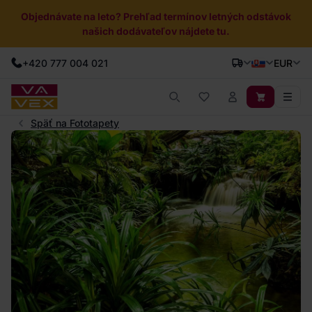
Objednávate na leto? Prehľad termínov letných odstávok
našich dodávateľov nájdete tu.
+420 777 004 021
EUR
Späť na Fototapety