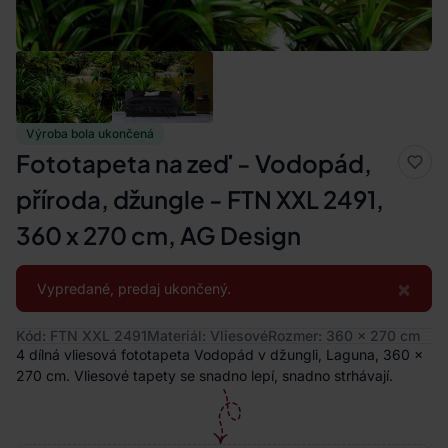
Výroba bola ukončená
Fototapeta na zeď - Vodopád,
příroda, džungle - FTN XXL 2491,
360 x 270 cm, AG Design
×
Vypredané, predaj ukončený.
Kód: FTN XXL 2491
Materiál: Vliesové
Rozmer: 360 x 270 cm
4 dílná vliesová fototapeta Vodopád v džungli, Laguna, 360 x
270 cm. Vliesové tapety se snadno lepí, snadno strhávají.