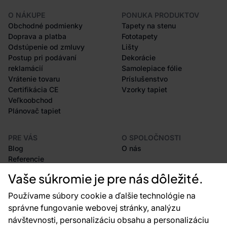
O NÁKUPE
PONUKA PRODUKTOV
Obchodné podmienky
Tapety na stenu
Doprava a platba
Fototapety
Odstúpenie od zmluvy
Lišty
Postup pri podávaní
Dekorácie
reklamácií
Samolepiace fólie
Vrátenie tovaru
Príslušenstvo
Certifikácia CE
Vzorky tapiet
Veľkoobchod
Plánovač tapiet
PRE VÁS
O SPOLOČNOSTI
Blog
O nás
Referencie
Projekty EU
Vaše súkromie je pre nás dôležité.
Rady a tipy
Najčastejšie otázky
Používame súbory cookie a ďalšie technológie na
správne fungovanie webovej stránky, analýzu
návštevnosti, personalizáciu obsahu a personalizáciu