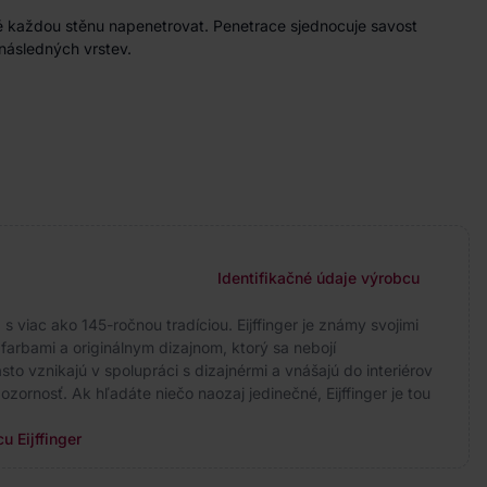
é každou stěnu napenetrovat. Penetrace s
jednocuje savost
následných vrstev.
Identifikačné údaje výrobcu
 viac ako 145-ročnou tradíciou. Eijffinger je známy svojimi
arbami a originálnym dizajnom, ktorý sa nebojí
to vznikajú v spolupráci s dizajnérmi a vnášajú do interiérov
ozornosť. Ak hľadáte niečo naozaj jedinečné, Eijffinger je tou
u Eijffinger