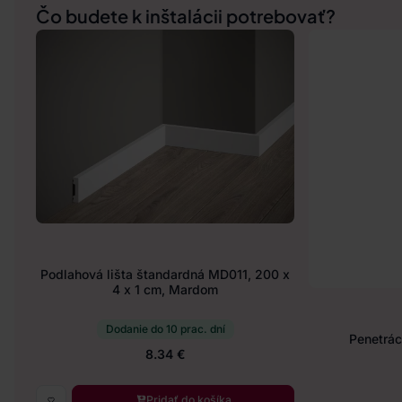
Čo budete k inštalácii potrebovať?
Podlahová lišta štandardná MD011, 200 x
4 x 1 cm, Mardom
Dodanie do 10 prac. dní
Penetráci
8.34 €
Pridať do košíka