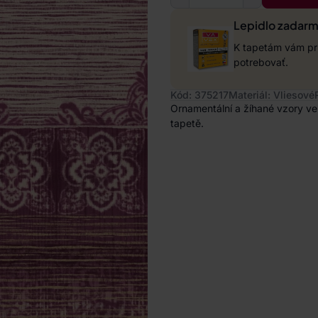
Lepidlo zadar
K tapetám vám pri
potrebovať.
Kód: 375217
Materiál: Vliesové
Ornamentální a žíhané vzory ve
tapetě.