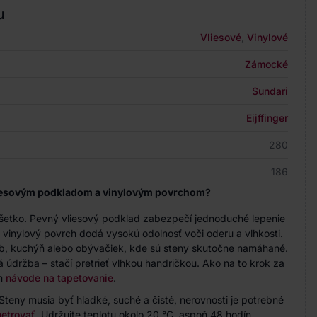
u
Vliesové
,
Vinylové
Zámocké
Sundari
Eijffinger
280
186
vliesovým podkladom a vinylovým povrchom?
všetko. Pevný vliesový podklad zabezpečí jednoduché lepenie
čo vinylový povrch dodá vysokú odolnosť voči oderu a vlhkosti.
b, kuchýň alebo obývačiek, kde sú steny skutočne namáhané.
údržba – stačí pretrieť vlhkou handričkou. Ako na to krok za
om
návode na tapetovanie
.
Steny musia byť hladké, suché a čisté, nerovnosti je potrebné
etrovať
. Udržujte teplotu okolo 20 °C, aspoň 48 hodín