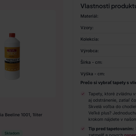
Vlastnosti produkt
Materiál:
Vzory:
Kolekcia:
Výrobca:
Šírka - cm:
Výška - cm:
Prečo si vybrať tapety s 
Tapety, ktoré zvládnu 
aj odstránenie, zatiaľ 
Skvelá voľba do chodie
Veľké plus? Jednoduchá 
a Beeline 1001, 1liter
krokom nájdete v naš
Tip pred tapetovaním:
Skladom
zatmeliť a povrch
napen