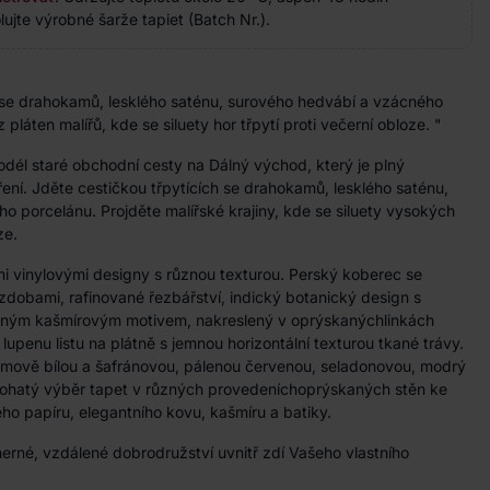
ujte výrobné šarže tapiet (Batch Nr.).
h se drahokamů, lesklého saténu, surového hedvábí a vzácného
 pláten malířů, kde se siluety hor třpytí proti večerní obloze. "
podél staré obchodní cesty na Dálný východ, který je plný
ření. Jděte cestičkou třpytících se drahokamů, lesklého saténu,
 porcelánu. Projděte malířské krajiny, kde se siluety vysokých
ze.
mi vinylovými designy s různou texturou. Perský koberec se
zdobami, rafinované řezbářství, indický botanický design s
mným kašmírovým motivem, nakreslený v oprýskanýchlinkách
o lupenu listu na plátně s jemnou horizontální texturou tkané trávy.
mově bílou a šafránovou, pálenou červenou, seladonovou, modrý
ohatý výběr tapet v různých provedeníchoprýskaných stěn ke
ho papíru, elegantního kovu, kašmíru a batiky.
erné, vzdálené dobrodružství uvnitř zdí Vašeho vlastního