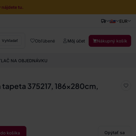
nájdete tu.
EUR
Obľúbené
Môj účet
Nákupný košík
Vyhľadať
TLAČ NA OBJEDNÁVKU
á tapeta 375217, 186x280cm,
Opýtať sa
 do košíka