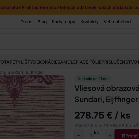
e na leto? Prehľad termínov letných odstávok našich dodávateľov 
O nás
Blog
Rady a tipy
Kontakty
Veľkoobchod
TOTAPETY
LIŠTY
DEKORÁCIE
SAMOLEPIACE FÓLIE
PRÍSLUŠENSTVO
, Sundari, Eijffinger
Dodanie do 21 dní
Vliesová obrazov
Sundari, Eijffinger
278.75 € / ks
2
230.37 € bez DPH
53.52 € / m
ks
Pridať