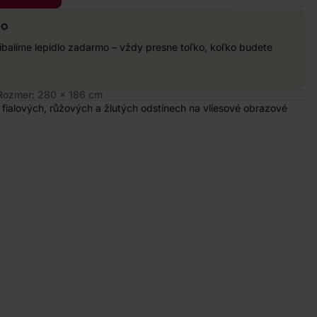
mo
balíme lepidlo zadarmo – vždy presne toľko, koľko budete
Rozmer: 280 x 186 cm
 fialových, růžových a žlutých odstínech na vliesové obrazové