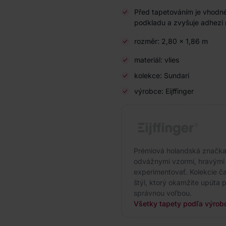
Před tapetováním je vhodn
podkladu a zvyšuje adhezi 
rozměr: 2,80 × 1,86 m
materiál: vlies
kolekce: Sundari
výrobce: Eijffinger
Prémiová holandská značka s
odvážnymi vzormi, hravými f
experimentovať. Kolekcie čas
štýl, ktorý okamžite upúta p
správnou voľbou.
Všetky tapety podľa výrobc