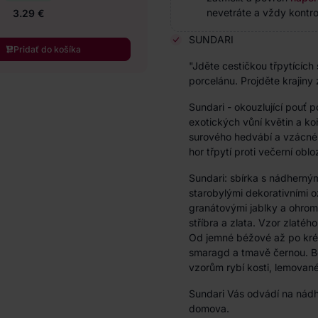
nevetráte a vždy kontrol
3.29 €
SUNDARI
Pridať do košíka
"Jděte cestičkou třpytícíc
porcelánu. Projděte krajiny z
Sundari - okouzlující pouť 
exotických vůní květin a ko
surového hedvábí a vzácného
hor třpytí proti večerní oblo
Sundari: sbírka s nádherný
starobylými dekorativními o
granátovými jablky a ohro
stříbra a zlata. Vzor zlatéh
Od jemné béžové až po kré
smaragd a tmavě černou. B
vzorům rybí kosti, lemované
Sundari Vás odvádí na nádh
domova.