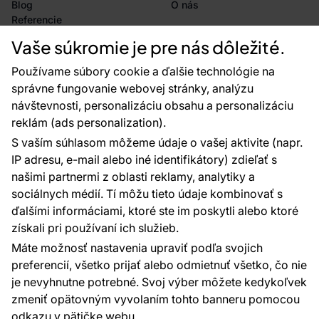
Blog
O nás
Referencie
Projekty EU
Vaše súkromie je pre nás dôležité.
Rady a tipy
Najčastejšie otázky
Používame súbory cookie a ďalšie technológie na
správne fungovanie webovej stránky, analýzu
návštevnosti, personalizáciu obsahu a personalizáciu
reklám (ads personalization).
Kontakty
S vaším súhlasom môžeme údaje o vašej aktivite (napr.
Sme tu pre vás 24 hodín denne, 7 dní v
IP adresu, e-mail alebo iné identifikátory) zdieľať s
týždni
našimi partnermi z oblasti reklamy, analytiky a
+420 777 004 021
sociálnych médií. Tí môžu tieto údaje kombinovať s
info@vavex.cz
ďalšími informáciami, ktoré ste im poskytli alebo ktoré
získali pri používaní ich služieb.
Vavex 1990 s.r.o., IČ: 26776251, DIČ: CZ26776251
Dělostřelecká 330, Příbram 261 01
Máte možnosť nastavenia upraviť podľa svojich
Ďalšie kontakty
preferencií, všetko prijať alebo odmietnuť všetko, čo nie
je nevyhnutne potrebné. Svoj výber môžete kedykoľvek
zmeniť opätovným vyvolaním tohto banneru pomocou
Platobné metódy:
odkazu v pätičke webu.