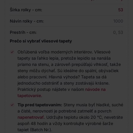
Šírka rolky - cm:
53
Návin rolky - cm:
1000
Prestrih - cm:
0, 53
Prečo si vybrať vliesové tapety
Obľúbená voľba moderných interiérov. Vliesové
tapety sa ľahko lepia, pretože lepidlo sa nanáša
priamo na stenu, a zároveň prepúšťajú vlhkosť, takže
steny môžu dýchať. Sú ideálne do spální, obývačiek
alebo pracovní. Hlavná výhoda? Tapeta sa dá
jednoducho odstrániť a steny zostávajú krásne.
Praktický postup nájdete v našom
návode na
tapetovanie
.
Tip pred tapetovaním:
Steny musia byť hladké, suché
a čisté, nerovnosti je potrebné zatmeliť a povrch
napenetrovať
. Udržujte teplotu okolo 20 °C, nevetráte
aspoň 48 hodín a vždy kontrolujte výrobné šarže
tapiet (Batch Nr.).