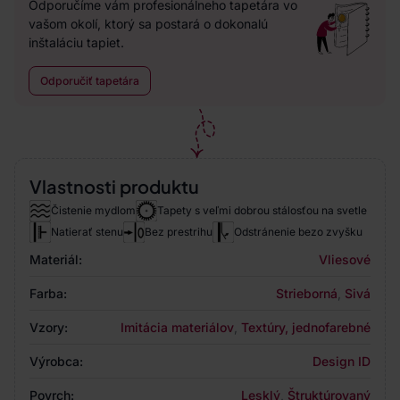
Odporučíme vám profesionálneho tapetára vo
vašom okolí, ktorý sa postará o dokonalú
inštaláciu tapiet.
Odporučiť tapetára
Vlastnosti produktu
Čistenie mydlom
Tapety s veľmi dobrou stálosťou na svetle
Natierať stenu
Bez prestrihu
Odstránenie bezo zvyšku
Materiál:
Vliesové
Farba:
Strieborná
,
Sivá
Vzory:
Imitácia materiálov
,
Textúry, jednofarebné
Výrobca:
Design ID
Povrch:
Lesklý
,
Štruktúrovaný