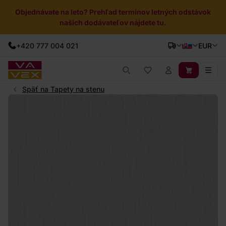
Objednávate na leto? Prehľad termínov letných odstávok
našich dodávateľov nájdete tu.
+420 777 004 021
EUR
Späť na Tapety na stenu