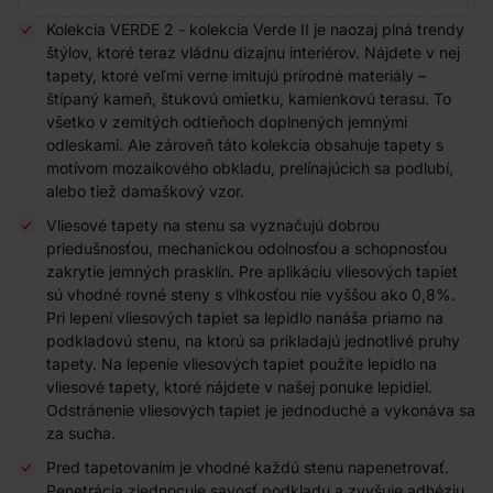
Kolekcia VERDE 2 - kolekcia Verde II je naozaj plná trendy
štýlov, ktoré teraz vládnu dizajnu interiérov. Nájdete v nej
tapety, ktoré veľmi verne imitujú prírodné materiály –
štípaný kameň, štukovú omietku, kamienkovú terasu. To
všetko v zemitých odtieňoch doplnených jemnými
odleskami. Ale zároveň táto kolekcia obsahuje tapety s
motívom mozaikového obkladu, prelínajúcich sa
podlub
í
,
alebo tiež damaškový vzor.
Vliesové tapety na stenu sa vyznačujú dobrou
priedušnosťou, mechanickou odolnosťou a schopnosťou
zakrytie jemných prasklín. Pre aplikáciu vliesových tapiet
sú vhodné rovné steny s vlhkosťou nie vyššou ako 0,8%.
Pri lepení vliesových tapiet sa lepidlo nanáša priamo na
podkladovú stenu, na ktorú sa prikladajú jednotlivé pruhy
tapety. Na lepenie vliesových tapiet použite lepidlo na
vliesové tapety, ktoré nájdete v našej ponuke lepidiel.
Odstránenie vliesových tapiet je jednoduché a vykonáva sa
za sucha.
Pred tapetovaním je vhodné každú stenu napenetrovať.
Penetrácia zjednocuje savosť podkladu a zvyšuje adhéziu