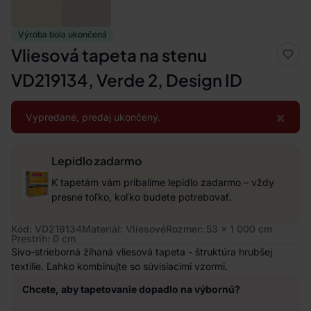
Výroba bola ukončená
Vliesová tapeta na stenu
VD219134, Verde 2, Design ID
×
Vypredané, predaj ukončený.
Lepidlo zadarmo
K tapetám vám pribalíme lepidlo zadarmo – vždy
presne toľko, koľko budete potrebovať.
Kód: VD219134
Materiál: Vliesové
Rozmer: 53 x 1 000 cm
Prestrih: 0 cm
Sivo-strieborná žíhaná vliesová tapeta - štruktúra hrubšej
textílie. Ľahko kombinujte so súvisiacimi vzormi.
Chcete, aby tapetovanie dopadlo na výbornú?