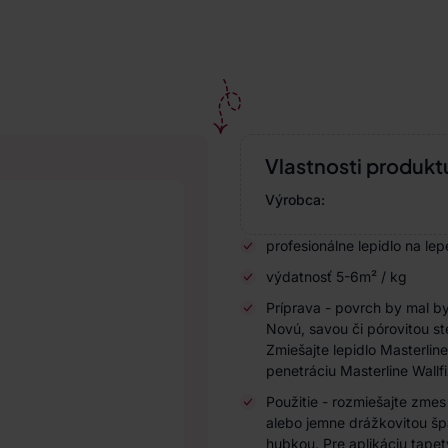
Vlastnosti produkt
Výrobca:
profesionálne lepidlo na lep
výdatnosť 5-6m² / kg
Príprava - povrch by mal by
Novú, savou či pórovitou st
Zmiešajte lepidlo Masterlin
penetráciu Masterline Wallf
Použitie - rozmiešajte zmes
alebo jemne drážkovitou šp
hubkou. Pre aplikáciu tape