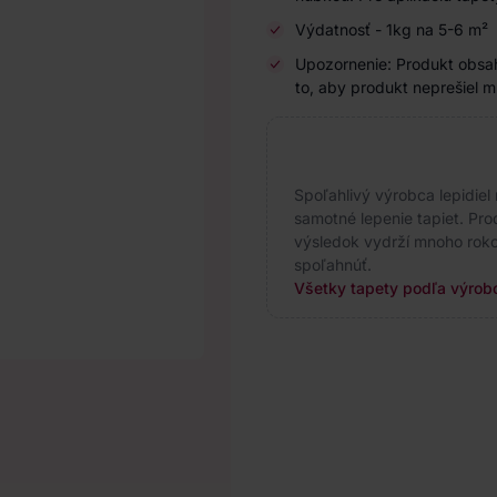
Výdatnosť - 1kg na 5-6 m²
Upozornenie: Produkt obsahu
to, aby produkt neprešiel 
Spoľahlivý výrobca lepidiel 
samotné lepenie tapiet. Pr
výsledok vydrží mnoho roko
spoľahnúť.
Všetky tapety podľa výro