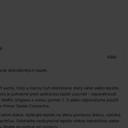
u
KBM
enie sklovláknitých tapiet.
ť suchý, čistý a mal by byť odstránený starý náter alebo lepidlo.
enu je potrebné pred aplikáciou tapiet uzavrieť - napenetrovať.
e Wallfix Uniglass s vodou (pomer 1: 1) alebo odporúčame použiť
ix Primer Sealer Concentra.
 veľmi dobre. Aplikujte lepidlo na stenu pomocou štetca, valčeka
achtľou. Odstráňte nadbytočné lepidlo vlhkou handričkou alebo
ty dbajte na postup od výrobcu.