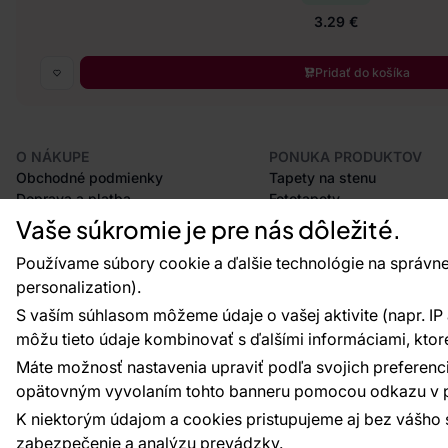
3.29 €
Pridať do košíka
O NÁKUPE
PONUKA PRODUKTOV
Obchodné podmienky
Tapety na stenu
Doprava a platba
Fototapety
Odstúpenie od zmluvy
Lišty
Vaše súkromie je pre nás dôležité.
Postup pri podávaní reklamácií
Dekorácie
Vrátenie tovaru
Samolepiace fólie
Používame súbory cookie a ďalšie technológie na správne
Certifikácia CE
Príslušenstvo
personalization).
Veľkoobchod
Vzorky tapiet
S vaším súhlasom môžeme údaje o vašej aktivite (napr. IP ad
Plánovač tapiet
môžu tieto údaje kombinovať s ďalšími informáciami, ktoré s
Máte možnosť nastavenia upraviť podľa svojich preferenci
opätovným vyvolaním tohto banneru pomocou odkazu v p
Platobné metódy:
Platby zaisťuje:
K niektorým údajom a cookies pristupujeme aj bez vášho 
zabezpečenie a analýzu prevádzky.