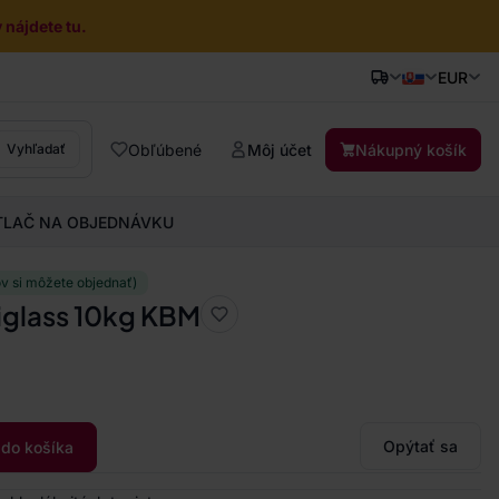
nájdete tu.
EUR
Obľúbené
Môj účet
Nákupný košík
Vyhľadať
TLAČ NA OBJEDNÁVKU
ov si môžete objednať)
niglass 10kg KBM
Opýtať sa
 do košíka