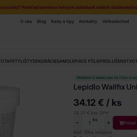
e na leto? Prehľad termínov letných odstávok našich dodávateľov 
O nás
Blog
Rady a tipy
Kontakty
Veľkoobchod
TOTAPETY
LIŠTY
DEKORÁCIE
SAMOLEPIACE FÓLIE
PRÍSLUŠENSTVO
Skladom 5 alebo viac ks
(Viac kus
Lepidlo Wallfix U
34.12 € / ks
28.20 € bez DPH
ks
Pridať
Kód: 10kg uniglass