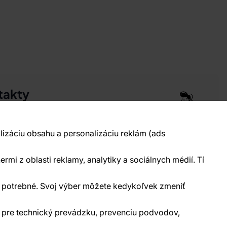
takty
pre vás 24 hodín denne, 7 dní v týždni
 777 004 021
info@vavex.cz
lizáciu obsahu a personalizáciu reklám (ads
990 s.r.o., IČ: 26776251, DIČ: CZ26776251
elecká 330, Příbram 261 01
ermi z oblasti reklamy, analytiky a sociálnych médií. Tí
kontakty
ne potrebné. Svoj výber môžete kedykoľvek zmeniť
) pre technický prevádzku, prevenciu podvodov,