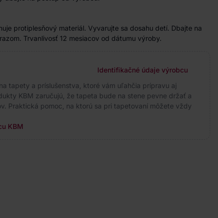
je protiplesňový materiál. Vyvarujte sa dosahu detí. Dbajte na
mrazom. Trvanlivosť 12 mesiacov od dátumu výroby.
Identifikačné údaje výrobcu
na tapety a príslušenstva, ktoré vám uľahčia prípravu aj
odukty KBM zaručujú, že tapeta bude na stene pevne držať a
v. Praktická pomoc, na ktorú sa pri tapetovaní môžete vždy
bcu KBM