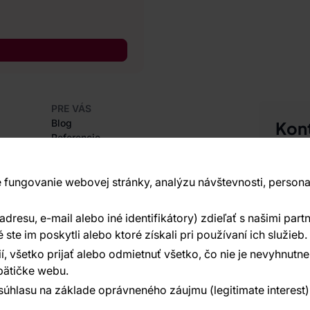
PRE VÁS
Blog
Kon
Referencie
Sme tu 
Projekty EU
+420
Rady a tipy
Najčastejšie otázky
 fungovanie webovej stránky, analýzu návštevnosti, persona
Vavex 1
Dělostř
resu, e-mail alebo iné identifikátory) zdieľať s našimi partn
O SPOLOČNOSTI
Ďalšie 
O nás
te im poskytli alebo ktoré získali pri používaní ich služieb.
í, všetko prijať alebo odmietnuť všetko, čo nie je nevyhnut
ätičke webu.
súhlasu na základe oprávneného záujmu (legitimate interest