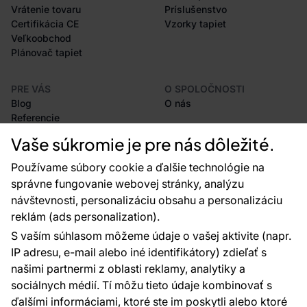
Vrátenie tovaru
Príslušenstvo
Certifikácia CE
Vzorky tapiet
Veľkoobchod
Plánovač tapiet
PRE VÁS
O SPOLOČNOSTI
Blog
O nás
Referencie
Projekty EU
Vaše súkromie je pre nás dôležité.
Rady a tipy
Najčastejšie otázky
Používame súbory cookie a ďalšie technológie na
správne fungovanie webovej stránky, analýzu
návštevnosti, personalizáciu obsahu a personalizáciu
reklám (ads personalization).
Kontakty
S vaším súhlasom môžeme údaje o vašej aktivite (napr.
Sme tu pre vás 24 hodín denne, 7 dní v
IP adresu, e-mail alebo iné identifikátory) zdieľať s
týždni
našimi partnermi z oblasti reklamy, analytiky a
+420 777 004 021
sociálnych médií. Tí môžu tieto údaje kombinovať s
info@vavex.cz
ďalšími informáciami, ktoré ste im poskytli alebo ktoré