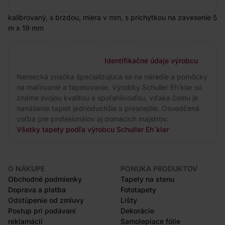
kalibrovaný, s brzdou, miera v mm, s príchytkou na zavesenie 5
m x 19 mm
Identifikačné údaje výrobcu
Nemecká značka špecializujúca sa na náradie a pomôcky
na maľovanie a tapetovanie. Výrobky Schuller Eh’klar sú
známe svojou kvalitou a spoľahlivosťou, vďaka čomu je
nanášanie tapiet jednoduchšie a presnejšie. Osvedčená
voľba pre profesionálov aj domácich majstrov.
Všetky tapety podľa výrobcu Schuller Eh´klar
O NÁKUPE
PONUKA PRODUKTOV
Obchodné podmienky
Tapety na stenu
Doprava a platba
Fototapety
Odstúpenie od zmluvy
Lišty
Postup pri podávaní
Dekorácie
reklamácií
Samolepiace fólie