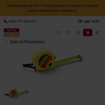
Objednávate na leto? Prehľad termínov letných odstávok
našich dodávateľov nájdete tu.
+420 777 004 021
EUR
Späť na Príslušenstvo