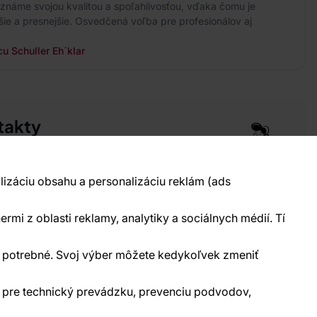
 známe svojou kvalitou a spoľahlivosťou, vďaka čomu je
ie a presnejšie. Osvedčená voľba pre profesionálov aj
u Schuller Eh´klar
takty
pre vás 24 hodín denne, 7 dní v týždni
 777 004 021
info@vavex.cz
lizáciu obsahu a personalizáciu reklám (ads
990 s.r.o., IČ: 26776251, DIČ: CZ26776251
elecká 330, Příbram 261 01
ermi z oblasti reklamy, analytiky a sociálnych médií. Tí
kontakty
ne potrebné. Svoj výber môžete kedykoľvek zmeniť
) pre technický prevádzku, prevenciu podvodov,