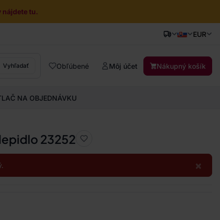
nájdete tu.
EUR
Obľúbené
Môj účet
Nákupný košík
Vyhľadať
TLAČ NA OBJEDNÁVKU
lepidlo 23252
×
.