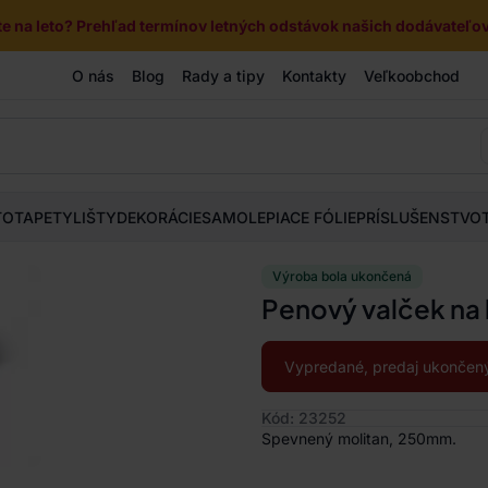
e na leto? Prehľad termínov letných odstávok našich dodávateľov 
O nás
Blog
Rady a tipy
Kontakty
Veľkoobchod
TOTAPETY
LIŠTY
DEKORÁCIE
SAMOLEPIACE FÓLIE
PRÍSLUŠENSTVO
Výroba bola ukončená
Penový valček na 
Vypredané, predaj ukončený
Kód: 23252
Spevnený molitan, 250mm.