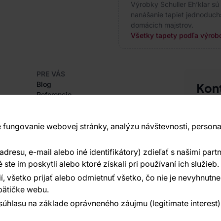
Výrobky Schuller Eh’klar sú
nanášanie tapiet jednoduchš
domácich majstrov.
Všetky tapety podľa výrobc
PRE VÁS
Blog
Kon
Referencie
Sme tu 
Projekty EU
+420
Rady a tipy
 fungovanie webovej stránky, analýzu návštevnosti, persona
Najčastejšie otázky
Vavex 1
Dělostř
resu, e-mail alebo iné identifikátory) zdieľať s našimi partn
O SPOLOČNOSTI
Ďalšie 
O nás
te im poskytli alebo ktoré získali pri používaní ich služieb.
í, všetko prijať alebo odmietnuť všetko, čo nie je nevyhnut
ätičke webu.
súhlasu na základe oprávneného záujmu (legitimate interest