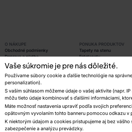
O NÁKUPE
PONUKA PRODUKTOV
Obchodné podmienky
Tapety na stenu
Doprava a platba
Fototapety
Odstúpenie od zmluvy
Lišty
Vaše súkromie je pre nás dôležité.
Postup pri podávaní reklamácií
Dekorácie
Používame súbory cookie a ďalšie technológie na správne
Vrátenie tovaru
Samolepiace fólie
Certifikácia CE
Príslušenstvo
personalization).
Veľkoobchod
Vzorky tapiet
S vaším súhlasom môžeme údaje o vašej aktivite (napr. IP ad
Plánovač tapiet
môžu tieto údaje kombinovať s ďalšími informáciami, ktoré s
Máte možnosť nastavenia upraviť podľa svojich preferenci
opätovným vyvolaním tohto banneru pomocou odkazu v p
Platobné metódy:
Platby zaisťuje:
K niektorým údajom a cookies pristupujeme aj bez vášho 
zabezpečenie a analýzu prevádzky.