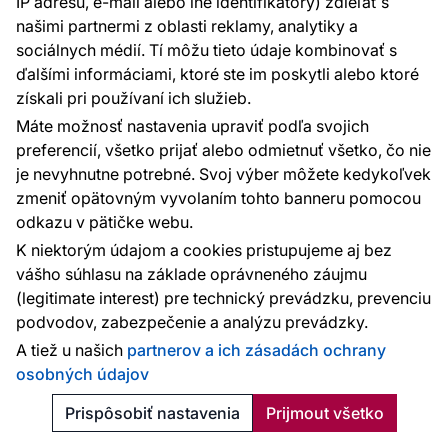
IP adresu, e-mail alebo iné identifikátory) zdieľať s
našimi partnermi z oblasti reklamy, analytiky a
dodanie 6–9 pracovných dní
sociálnych médií. Tí môžu tieto údaje kombinovať s
82.92 €
ďalšími informáciami, ktoré ste im poskytli alebo ktoré
2
15.57 € / m
získali pri používaní ich služieb.
Pridať do košíka
Máte možnosť nastavenia upraviť podľa svojich
preferencií, všetko prijať alebo odmietnuť všetko, čo nie
je nevyhnutne potrebné. Svoj výber môžete kedykoľvek
zmeniť opätovným vyvolaním tohto banneru pomocou
odkazu v pätičke webu.
K niektorým údajom a cookies pristupujeme aj bez
vášho súhlasu na základe oprávneného záujmu
(legitimate interest) pre technický prevádzku, prevenciu
podvodov, zabezpečenie a analýzu prevádzky.
A tiež u našich
partnerov a ich zásadách ochrany
osobných údajov
Prispôsobiť nastavenia
Prijmout všetko