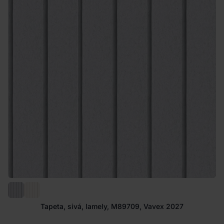
Tapeta, sivá, lamely, M89709, Vavex 2027