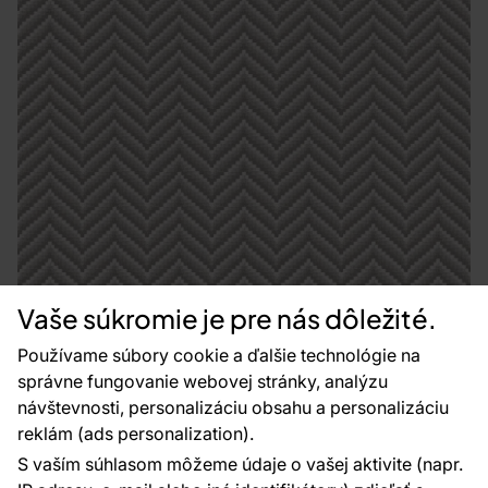
Vaše súkromie je pre nás dôležité.
Používame súbory cookie a ďalšie technológie na
správne fungovanie webovej stránky, analýzu
návštevnosti, personalizáciu obsahu a personalizáciu
reklám (ads personalization).
Geometrická tapeta, sivá, 7778, Agora, Parato by Cristiana
S vaším súhlasom môžeme údaje o vašej aktivite (napr.
Masi