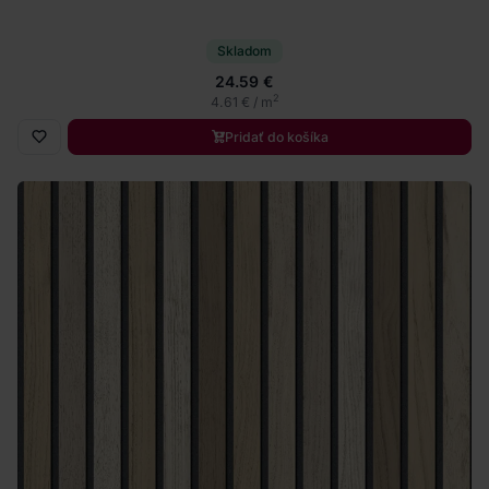
Skladom
24.59 €
2
4.61 € / m
Pridať do košíka