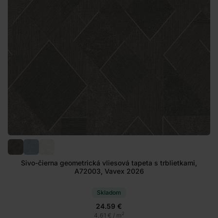
Sivo-čierna geometrická vliesová tapeta s trblietkami,
A72003, Vavex 2026
Skladom
24.59 €
2
4.61 € / m