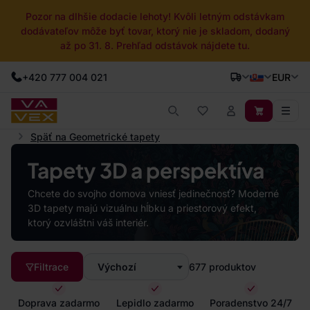
Pozor na dlhšie dodacie lehoty! Kvôli letným odstávkam
dodávateľov môže byť tovar, ktorý nie je skladom, dodaný
až po 31. 8. Prehľad odstávok nájdete tu.
+420 777 004 021
EUR
Späť na Geometrické tapety
Tapety 3D a perspektíva
Chcete do svojho domova vniesť jedinečnosť? Moderné
3D tapety majú vizuálnu hĺbku a priestorový efekt,
ktorý ozvláštni váš interiér.
Filtrace
Výchozí
677
produktov
Doprava zadarmo
Lepidlo zadarmo
Poradenstvo 24/7